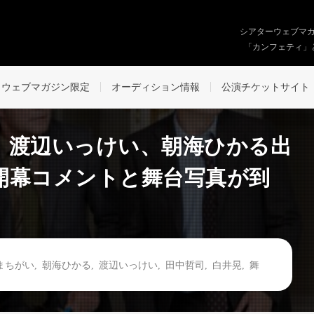
シアターウェブマ
「カンフェティ」
ウェブマガジン限定
オーディション情報
公演チケットサイト
、渡辺いっけい、朝海ひかる出
開幕コメントと舞台写真が到
まちがい
,
朝海ひかる
,
渡辺いっけい
,
田中哲司
,
白井晃
,
舞