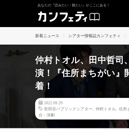
あなたの『読みたい・観たい』がここにある！
新着ニュース
シアター情報誌カンフェティ
仲村トオル、田中哲司
演！『住所まちがい』
着！
2022.09.29
世田谷パブリックシアター
,
仲村トオル
,
住所
台・演劇