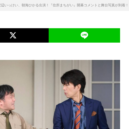
渡辺いっけい、朝海ひかる出演！『住所まちがい』開幕コメントと舞台写真が到着！