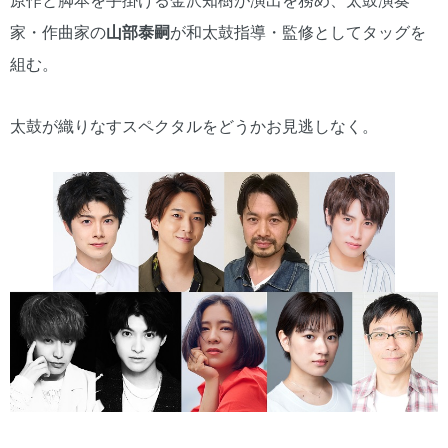
原作と脚本を手掛ける金沢知樹が演出を務め、太鼓演奏
家・作曲家の
山部泰嗣
が和太鼓指導・監修としてタッグを
組む。
太鼓が織りなすスペクタルをどうかお見逃しなく。