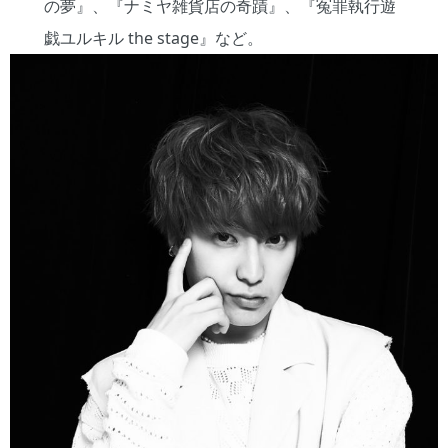
の夢』、『ナミヤ雑貨店の奇蹟』、『冤罪執行遊
戯ユルキル the stage』など。