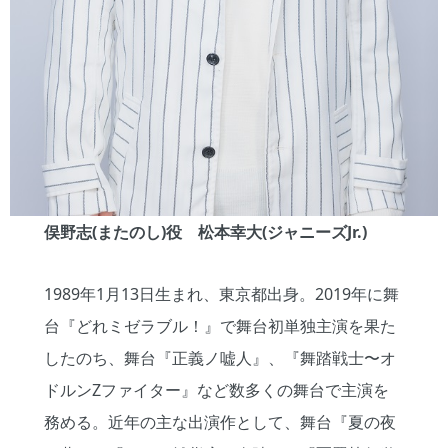
俣野志(またのし)役 松本幸大(ジャニーズJr.)
1989年1月13日生まれ、東京都出身。2019年に舞
台『どれミゼラブル！』で舞台初単独主演を果た
したのち、舞台『正義ノ嘘人』、『舞踏戦士〜オ
ドルンZファイター』など数多くの舞台で主演を
務める。近年の主な出演作として、舞台『夏の夜