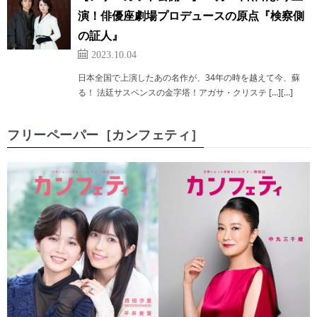
演！俳優座劇場プロデュースの原点『検察側
の証人』
2023.10.04
日本全国で上演したあの名作が、34年の時を越えて今、蘇
る！ 法廷サスペンスの金字塔！アガサ・クリステ […][…]
フリーペーパー［カンフェティ］