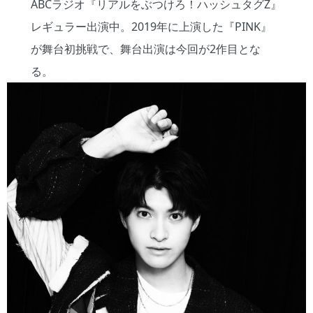
ABCラジオ『リアルをぶつけろ！ハッシュタグZ』
レギュラー出演中。2019年に上演した『PINK』
が舞台初挑戦で、舞台出演は今回が2作目とな
る。