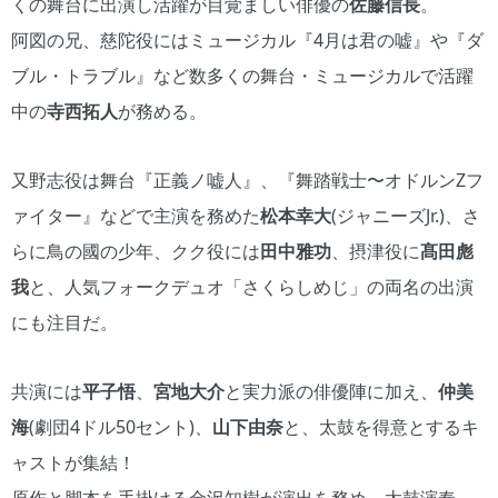
くの舞台に出演し活躍が目覚ましい俳優の
佐藤信長
。
阿図の兄、慈陀役にはミュージカル『4月は君の嘘』や『ダ
ブル・トラブル』など数多くの舞台・ミュージカルで活躍
中の
寺西拓人
が務める。
又野志役は舞台『正義ノ嘘人』、『舞踏戦士〜オドルンZフ
ァイター』などで主演を務めた
松本幸大
(ジャニーズJr.)、さ
らに鳥の國の少年、クク役には
田中雅功
、摂津役に
髙田彪
我
と、人気フォークデュオ「さくらしめじ」の両名の出演
にも注目だ。
共演には
平子悟
、
宮地大介
と実力派の俳優陣に加え、
仲美
海
(劇団4ドル50セント)、
山下由奈
と、太鼓を得意とするキ
ャストが集結！