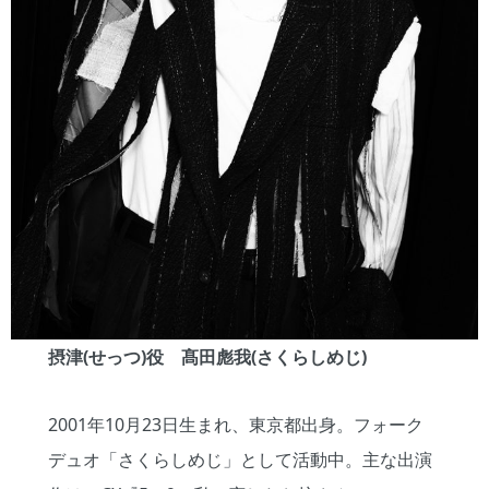
摂津(せっつ)役 髙田彪我(さくらしめじ)
2001年10月23日生まれ、東京都出身。フォーク
デュオ「さくらしめじ」として活動中。主な出演