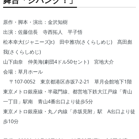
舞台「ジパング！」
原作・脚本・演出：金沢知樹
出演：佐藤信長 寺西拓人 平子悟
松本幸大(ジャニーズJr.) 田中雅功(さくらしめじ) 髙田彪
我(さくらしめじ)
山下由奈 仲美海(劇団4ドル50セント) 宮地大介
会場：草月ホール
〒107-0052 東京都港区赤坂7-2-21 草月会館地下1階
東京メトロ銀座線・半蔵門線、都営地下鉄大江戸線「青山
一丁目」駅南 青山4番出口より徒歩5分
東京メトロ銀座線・丸ノ内線「赤坂見附」駅 A出口より徒
歩10分