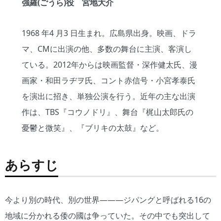
強羅(ごうら)役 宮地大介
1968 年4 月3 日生まれ。広島県出身。映画、ドラ
マ、CMに出演の他、多数の舞台に主演、客演し
ている。2012年からは映画監督・深作健太氏、漫
画家・和田ラヂヲ氏、コント赤信号・小宮孝泰氏
を演出に招き、単独公演を行う。近年の主な出演
作は、TBS『コウノドリ』、舞台『梶山太郎氏の
憂鬱と微笑』、『ブリキの太鼓』など。
あらすじ
今より別の時代、別の世界―――ジパングと呼ばれる16の
地域に分かれる倭の國は争っていた。その中でも突出して