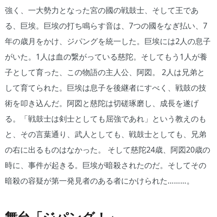
強く、一大勢力となった宮の國の戦鼓士、そして王であ
る、巨埃。巨埃の打ち鳴らす音は、7つの國をなぎ払い、7
年の歳月をかけ、ジパングを統一した。巨埃には2人の息子
がいた。1人は血の繋がっている慈陀。そしてもう1人が養
子として育った、この物語の主人公、阿図。 2人は兄弟と
して育てられた。巨埃は息子を後継者にすべく、戦鼓の技
術を叩き込んだ。阿図と慈陀は切磋琢磨し、成長を遂げ
る。「戦鼓士は剣士としても屈強であれ」という教えのも
と、その言葉通り、武人としても、戦鼓士としても、兄弟
の右に出るものはなかった。 そして慈陀24歳、阿図20歳の
時に、事件が起きる。巨埃が暗殺されたのだ。そしてその
暗殺の容疑が第一発見者のある者にかけられた………。