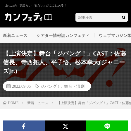
あなたの『読みたい・観たい』がここにある！
新着ニュース
シアター情報誌カンフェティ
ウェブマガジン
【上演決定】舞台「ジパング！」CAST：佐藤
信長、寺西拓人、平子悟、松本幸大(ジャニー
ズJr.)
2022.09.06
ジパング！
,
舞台・演劇
新着ニュース
【上演決定】舞台「ジパング！」CAST：佐藤信
HOME