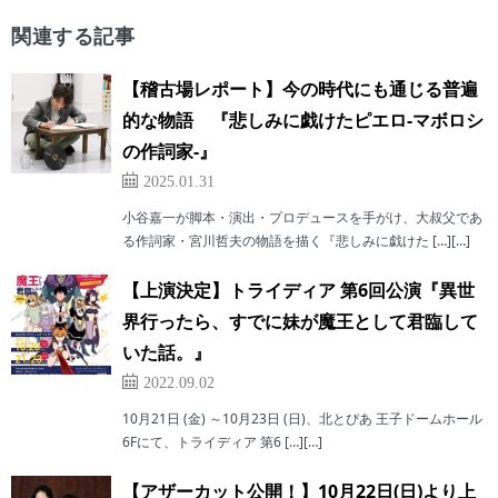
関連する記事
【稽古場レポート】今の時代にも通じる普遍
的な物語 『悲しみに戯けたピエロ-マボロシ
の作詞家-』
2025.01.31
小谷嘉一が脚本・演出・プロデュースを手がけ、大叔父であ
る作詞家・宮川哲夫の物語を描く『悲しみに戯けた […][…]
【上演決定】トライディア 第6回公演『異世
界行ったら、すでに妹が魔王として君臨して
いた話。』
2022.09.02
10月21日 (金) ～10月23日 (日)、北とぴあ 王子ドームホール
6Fにて、トライディア 第6 […][…]
【アザーカット公開！】10月22日(日)より上