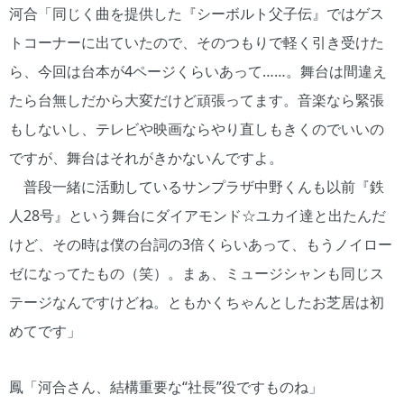
河合「同じく曲を提供した『シーボルト父子伝』ではゲス
トコーナーに出ていたので、そのつもりで軽く引き受けた
ら、今回は台本が4ページくらいあって……。舞台は間違え
たら台無しだから大変だけど頑張ってます。音楽なら緊張
もしないし、テレビや映画ならやり直しもきくのでいいの
ですが、舞台はそれがきかないんですよ。
普段一緒に活動しているサンプラザ中野くんも以前『鉄
人28号』という舞台にダイアモンド☆ユカイ達と出たんだ
けど、その時は僕の台詞の3倍くらいあって、もうノイロー
ゼになってたもの（笑）。まぁ、ミュージシャンも同じス
テージなんですけどね。ともかくちゃんとしたお芝居は初
めてです」
鳳「河合さん、結構重要な“社長”役ですものね」