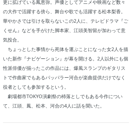
更に拡げている鳳恵弥。声優としてアニメや映画など数々
の大作で活躍する傍ら、舞台や歌でも活躍する松本梨香。
華やかさでは引けを取らないこの2人に、テレビドラマ『ご
くせん』などを手がけた脚本家、江頭美智留が加わって意
気投合。
ちょっとした事情から死体を運ぶことになった女2人を描
いた新作『ナビゲーション』が幕を開ける。2人以外にも個
性派俳優が揃ったこの作品には、爆風スランプのギタリス
トで作曲家でもあるパッパラー河合が楽曲提供だけでなく
役者としても参加するという。
劇場都市TOKYO演劇祭の杮落としでもある今作につい
て、江頭、鳳、松本、河合の4人に話を聞いた。