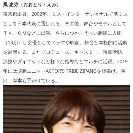
鳳 恵弥（おおとり・えみ）
東京都出身。2002年、ミス・インターナショナルで準ミス
として日本代表に選ばれる。その後、舞台やモデルとして
ＴＶ、ＣＭなどに出演。さらにつかこうへい劇団に入団
（13期）し女優としてドラマや映画、舞台と本格的に活動
を展開する。またプロデュース、キャスター、執筆活動、
演技やダイエットなど様々な指導などマルチに活躍。2019
年には演劇ユニットACTOR’S TRIBE ZIPANGを旗揚げ、演
出、脚本も手がけている。