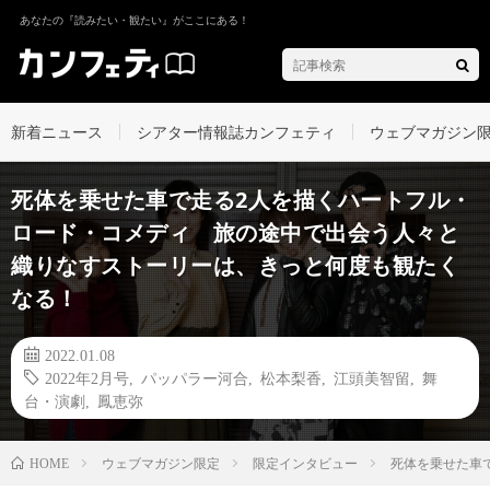
あなたの『読みたい・観たい』がここにある！
新着ニュース
シアター情報誌カンフェティ
ウェブマガジン
死体を乗せた車で走る2人を描くハートフル・
ロード・コメディ 旅の途中で出会う人々と
織りなすストーリーは、きっと何度も観たく
なる！
2022.01.08
2022年2月号
,
パッパラー河合
,
松本梨香
,
江頭美智留
,
舞
台・演劇
,
鳳恵弥
ウェブマガジン限定
限定インタビュー
死体を乗せた車
HOME