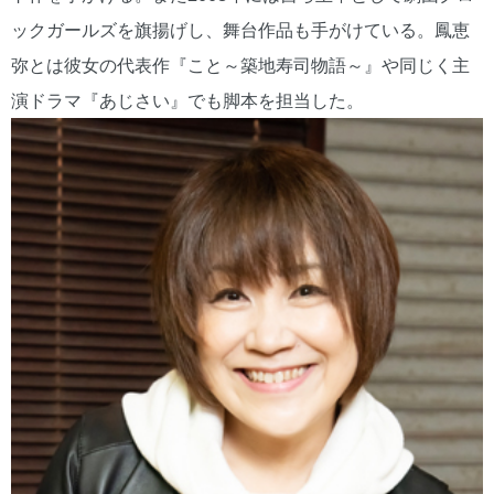
ックガールズを旗揚げし、舞台作品も手がけている。鳳恵
弥とは彼女の代表作『こと～築地寿司物語～』や同じく主
演ドラマ『あじさい』でも脚本を担当した。