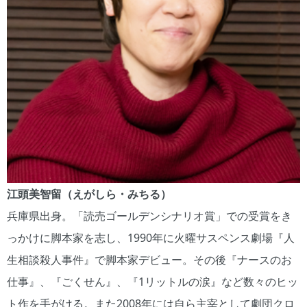
江頭美智留（えがしら・みちる）
兵庫県出身。「読売ゴールデンシナリオ賞」での受賞をき
っかけに脚本家を志し、1990年に火曜サスペンス劇場『人
生相談殺人事件』で脚本家デビュー。その後『ナースのお
仕事』、『ごくせん』、『1リットルの涙』など数々のヒッ
ト作を手がける。また2008年には自ら主宰として劇団クロ