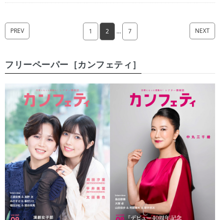
PREV
NEXT
1
2
…
7
フリーペーパー［カンフェティ］