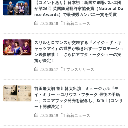
【コメントあり】日本初！新国立劇場バレエ団
が第26回 英国舞踊批評家協会賞（National Da
nce Awards）で最優秀カンパニー賞を受賞
2026.06.18
新着ニュース
スリルとロマンスが交錯する『メイジ・ザ・キ
ャッツアイ』の世界が動き出す──プロモーショ
ン映像解禁！ さらにアフタトークショーの実
施が決定！
2026.06.17
プレスリリース
前田隆太朗 笹川幹太出演 ミュージカル『モ
イ・ミリー ～ユリウス・フチーク 最後の手紙
～』スコアブック発売を記念し、8/1(土)コンサ
ート開催決定！
2026.06.19
新着ニュース