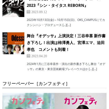
2023『シン・タイタス REBORN』
2023.09.12
2023年10月13日(金)～10月15日(日)、OKS_CAMPUSにてカ
クシンハン・プロデュース […][…]
舞台『オデッサ』上演決定！三谷幸喜 新作書
き下ろし！出演は柿澤勇人、宮澤エマ、迫田
孝也 コメントも到着！
2023.04.20
2024年1月に三谷幸喜作・演出の新作書き下ろし舞台『オデ
ッサ』の東京・東京芸術劇場プレイハウスほか […][…]
フリーペーパー［カンフェティ］