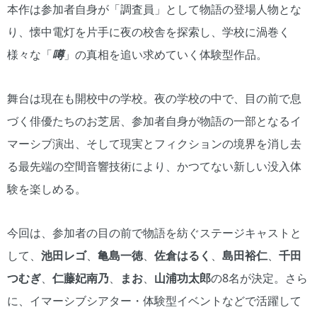
本作は参加者自身が「調査員」として物語の登場人物とな
り、懐中電灯を片手に夜の校舎を探索し、学校に渦巻く
様々な「
噂
」の真相を追い求めていく体験型作品。
舞台は現在も開校中の学校。夜の学校の中で、目の前で息
づく俳優たちのお芝居、参加者自身が物語の一部となるイ
マーシブ演出、そして現実とフィクションの境界を消し去
る最先端の空間音響技術により、かつてない新しい没入体
験を楽しめる。
今回は、参加者の目の前で物語を紡ぐステージキャストと
して、
池田レゴ
、
亀島一徳
、
佐倉はるく
、
島田裕仁
、
千田
つむぎ
、
仁藤妃南乃
、
まお
、
山浦功太郎
の8名が決定。さら
に、イマーシブシアター・体験型イベントなどで活躍して