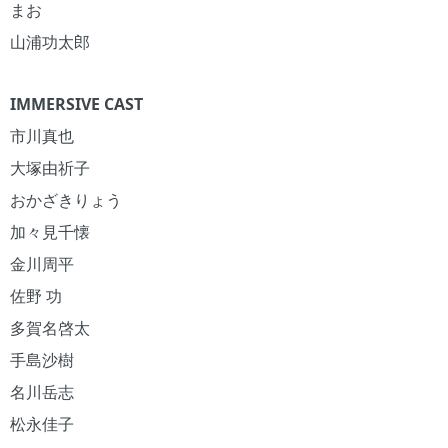
まお
山浦功太郎
IMMERSIVE CAST
市川真也
大塚由祈子
おかざきりょう
加々見千懐
金川周平
佐野 功
多賀名啓太
手島沙樹
名川岳志
松永佳子