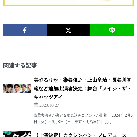
関連する記事
美弥るりか・染谷俊之・上山竜治・長谷川初
範など追加出演者決定！舞台「メイジ・ザ・
キャッツアイ」
2023.10.27
豪華共演者が決定＆意気込みコメントが到着！ 2024 年2月6
日（火）～3月3日（日）東京・明治座に […][…]
【上演決定】カクシンハン・プロデュース