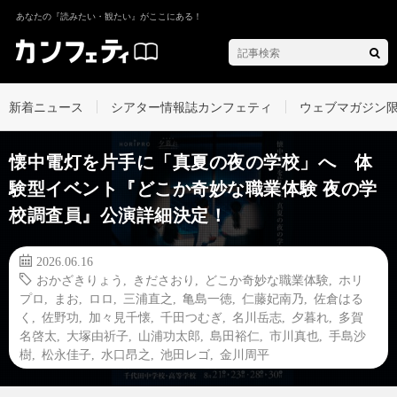
あなたの『読みたい・観たい』がここにある！
新着ニュース
シアター情報誌カンフェティ
ウェブマガジン
懐中電灯を片手に「真夏の夜の学校」へ 体
験型イベント『どこか奇妙な職業体験 夜の学
校調査員』公演詳細決定！
2026.06.16
おかざきりょう
,
きださおり
,
どこか奇妙な職業体験
,
ホリ
プロ
,
まお
,
ロロ
,
三浦直之
,
亀島一徳
,
仁藤妃南乃
,
佐倉はる
く
,
佐野功
,
加々見千懐
,
千田つむぎ
,
名川岳志
,
夕暮れ
,
多賀
名啓太
,
大塚由祈子
,
山浦功太郎
,
島田裕仁
,
市川真也
,
手島沙
樹
,
松永佳子
,
水口昂之
,
池田レゴ
,
金川周平