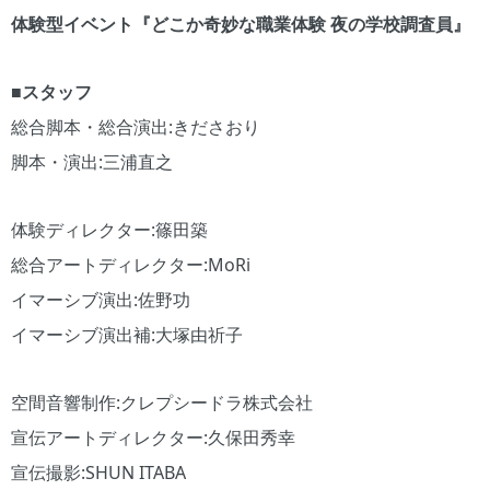
体験型イベント『どこか奇妙な職業体験 夜の学校調査員』
■スタッフ
総合脚本・総合演出:きださおり
脚本・演出:三浦直之
体験ディレクター:篠田築
総合アートディレクター:MoRi
イマーシブ演出:佐野功
イマーシブ演出補:大塚由祈子
空間音響制作:クレプシードラ株式会社
宣伝アートディレクター:久保田秀幸
宣伝撮影:SHUN ITABA