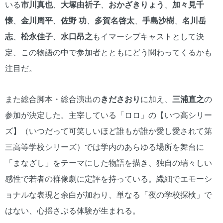
いる
市川真也
、
大塚由祈子
、
おかざきりょう
、
加々見千
懐
、
金川周平
、
佐野 功
、
多賀名啓太
、
手島沙樹
、
名川岳
志
、
松永佳子
、
水口昂之
もイマーシブキャストとして決
定、この物語の中で参加者とともにどう関わってくるかも
注目だ。
また総合脚本・総合演出の
きださおり
に加え、
三浦直之
の
参加が決定した。主宰している「ロロ」の【いつ高シリー
ズ】（いつだって可笑しいほど誰もが誰か愛し愛されて第
三高等学校シリーズ）では学内のあらゆる場所を舞台に
「まなざし」をテーマにした物語を描き、独自の瑞々しい
感性で若者の群像劇に定評を持っている。繊細でエモーシ
ョナルな表現と余白が加わり、単なる「夜の学校探検」で
はない、心揺さぶる体験が生まれる。