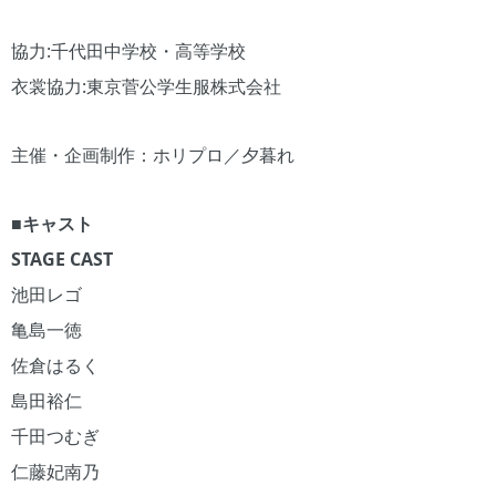
協力:千代田中学校・高等学校
衣裳協力:東京菅公学生服株式会社
主催・企画制作：ホリプロ／夕暮れ
■キャスト
STAGE CAST
池田レゴ
亀島一徳
佐倉はるく
島田裕仁
千田つむぎ
仁藤妃南乃