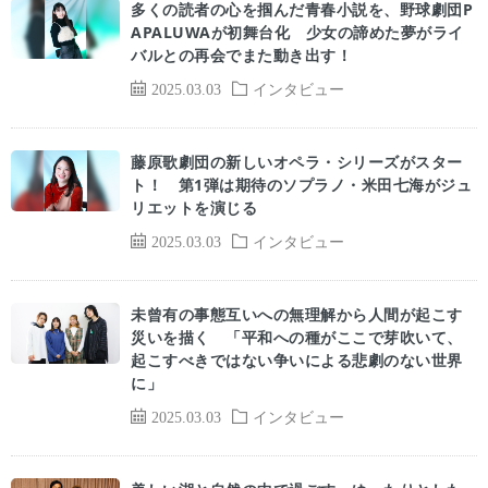
多くの読者の心を掴んだ青春小説を、野球劇団P
APALUWAが初舞台化 少女の諦めた夢がライ
バルとの再会でまた動き出す！
2025.03.03
インタビュー
藤原歌劇団の新しいオペラ・シリーズがスター
ト！ 第1弾は期待のソプラノ・米田七海がジュ
リエットを演じる
2025.03.03
インタビュー
未曾有の事態互いへの無理解から人間が起こす
災いを描く 「平和への種がここで芽吹いて、
起こすべきではない争いによる悲劇のない世界
に」
2025.03.03
インタビュー