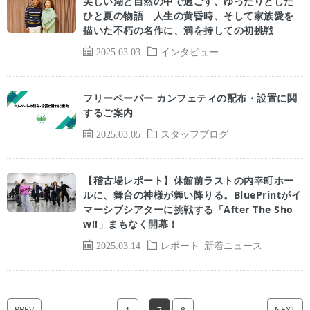
美しい湖と自然の中で過ごす、ゆったりとした
ひと夏の物語 人生の黄昏時、そして家族愛を
描いた不朽の名作に、満を持しての初挑戦
2025.03.03
インタビュー
フリーペーパー カンフェティの配布・設置に関
するご案内
2025.03.05
スタッフブログ
【稽古場レポート】休館前ラストの内幸町ホー
ルに、舞台の神様が舞い降りる。BluePrintがイ
マーシブシアターに挑戦する「After The Sho
w!!」まもなく開幕！
2025.03.14
レポート
新着ニュース
PREV
NEXT