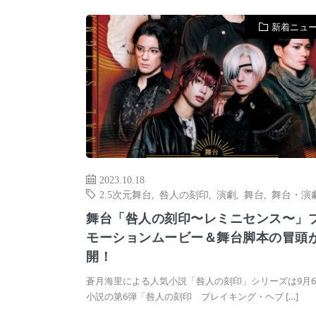
新着ニュ
2023.10.18
2.5次元舞台
,
咎人の刻印
,
演劇
,
舞台
,
舞台・演
舞台「咎人の刻印〜レミニセンス〜」
モーションムービー＆舞台脚本の冒頭
開！
蒼月海里による人気小説「咎人の刻印」シリーズは9月
小説の第6弾「咎人の刻印 ブレイキング・ヘブ […]