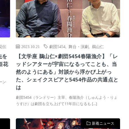
花伝
2023.10.21
劇団5454
,
舞台・演劇
,
鵜山仁
先を
【文学座 鵜山仁×劇団5454春陽漁介】「レ
姫花
ッドシアターが宇宙になるってことも、当
然のようにある」対談から浮かび上がっ
た、シェイクスピアと5454作品の共通点と
ーン
は
劇団5454（ランドリー）主宰、春陽漁介（しゅんよう・りょ
うすけ）は劇団を立ち上げて11年目になるも […]
新着ニュース