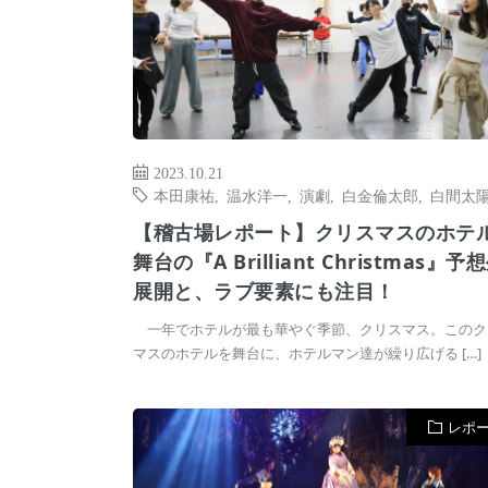
2023.10.21
本田康祐
,
温水洋一
,
演劇
,
白金倫太郎
,
白間太
【稽古場レポート】クリスマスのホテ
舞台の『A Brilliant Christmas』予
展開と、ラブ要素にも注目！
一年でホテルが最も華やぐ季節、クリスマス。このク
マスのホテルを舞台に、ホテルマン達が繰り広げる […]
レポ