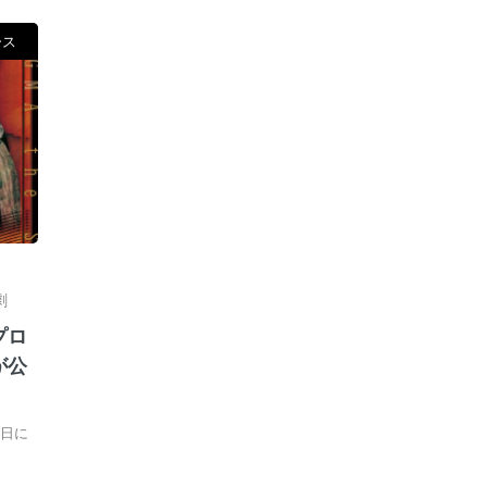
ース
劇
プロ
が公
6日に