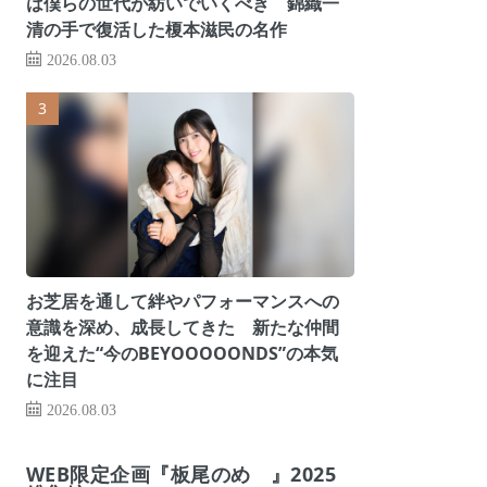
は僕らの世代が紡いでいくべき 錦織一
清の手で復活した榎本滋民の名作
2026.08.03
お芝居を通して絆やパフォーマンスへの
意識を深め、成長してきた 新たな仲間
を迎えた“今のBEYOOOOONDS”の本気
に注目
2026.08.03
WEB限定企画『板尾のめ゙』2025