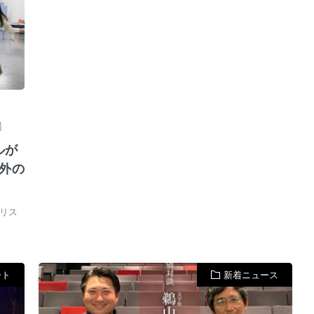
陽
ルが
想外の
リス
ート
新着ニュース