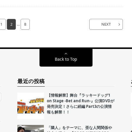
1
2
…
8
NEXT
Back to Top
最近の投稿
【情報解禁】舞台『ラッキードッグ1
on Stage -Bet and Run-』公演DVDが
発売決定！さらに続編 Part3の公演情
報も解禁！！
「隣人」をテーマに、歪な人間関係や