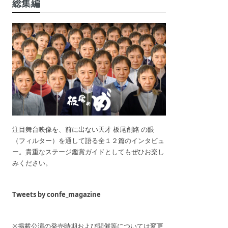
総集編
注目舞台映像を、前に出ない天才 板尾創路 の眼
（フィルター）を通して語る全１２篇のインタビュ
ー。貴重なステージ鑑賞ガイドとしてもぜひお楽し
みください。
Tweets by confe_magazine
※掲載公演の発売時期および開催等については変更