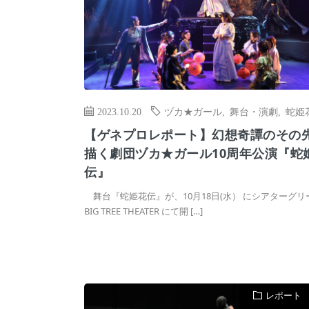
2023.10.20
ヅカ★ガール
,
舞台・演劇
,
蛇姫
【ゲネプロレポート】幻想奇譚のその
描く劇団ヅカ★ガール10周年公演『蛇
伝』
舞台『蛇姫花伝』が、10月18日(水） にシアターグリ
BIG TREE THEATER にて開 […]
レポート