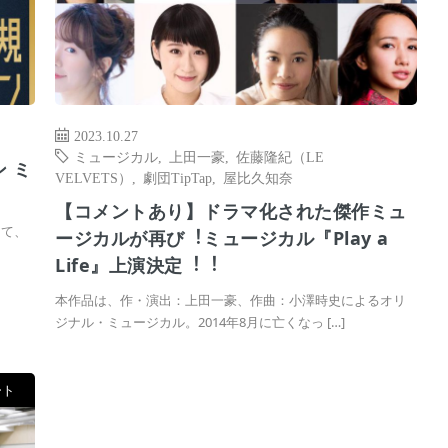
2023.10.27
ミュージカル
,
上田一豪
,
佐藤隆紀（LE
 ミ
VELVETS）
,
劇団TipTap
,
屋比久知奈
【コメントあり】ドラマ化された傑作ミュ
にて、
ージカルが再び︕ミュージカル『Play a
Life』上演決定︕︕
本作品は、作・演出：上田一豪、作曲：小澤時史によるオリ
ジナル・ミュージカル。2014年8月に亡くなっ […]
ート