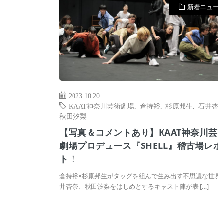
新着ニュ
2023.10.20
KAAT神奈川芸術劇場
,
倉持裕
,
杉原邦⽣
,
⽯井
秋⽥汐梨
【写真＆コメントあり】KAAT神奈川芸
劇場プロデュース『SHELL』稽古場レ
ト！
倉持裕×杉原邦⽣がタッグを組んで⽣み出す不思議な世
井杏奈、秋⽥汐梨をはじめとするキャスト陣が表 […]