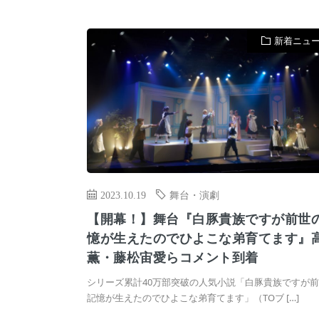
新着ニュ
2023.10.19
舞台・演劇
【開幕！】舞台『白豚貴族ですが前世
憶が生えたのでひよこな弟育てます』
薫・藤松宙愛らコメント到着
シリーズ累計40万部突破の人気小説「白豚貴族ですが
記憶が生えたのでひよこな弟育てます」（TOブ […]