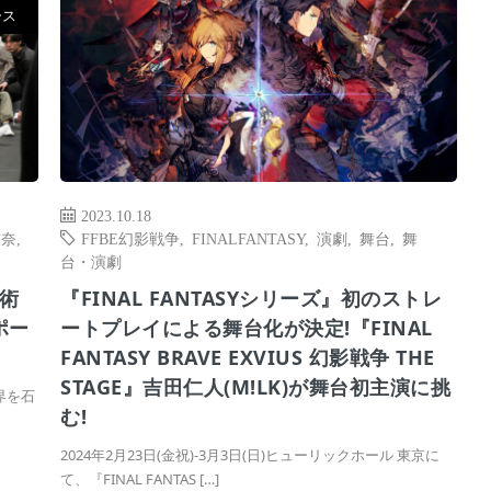
ース
2023.10.18
杏奈
,
FFBE幻影戦争
,
FINALFANTASY
,
演劇
,
舞台
,
舞
台・演劇
術
『FINAL FANTASYシリーズ』初のストレ
ポー
ートプレイによる舞台化が決定!『FINAL
FANTASY BRAVE EXVIUS 幻影戦争 THE
STAGE』吉田仁人(M!LK)が舞台初主演に挑
界を⽯
む!
2024年2月23日(金祝)-3月3日(日)ヒューリックホール 東京に
て、『FINAL FANTAS […]