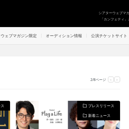
シアターウェブマ
「カンフェティ」
ウェブマガジン限定
オーディション情報
公演チケットサイト
2/8ページ
<
>
ース
プレスリリース
新着ニュース