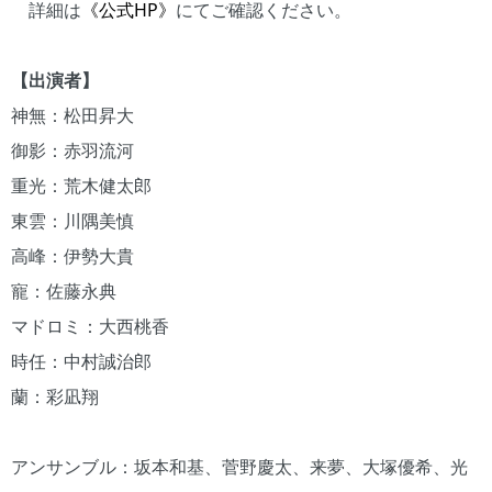
詳細は
《公式HP》
にてご確認ください。
【出演者】
神無：松田昇大
御影：赤羽流河
重光：荒木健太郎
東雲：川隅美慎
高峰：伊勢大貴
寵：佐藤永典
マドロミ：大西桃香
時任：中村誠治郎
蘭：彩凪翔
アンサンブル：坂本和基、菅野慶太、来夢、大塚優希、光