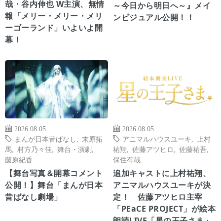
哉・谷内伸也 W主演、無情
～今日から明日へ～』メイ
報「メリー・メリー・メリ
ンビジュアル公開！！
ーゴーランド」いよいよ開
幕！
2026.08.05
2026.08.05
まんが日本昔ばなし
,
末原拓
アニマルハウスユーキ
,
上村
馬
,
村方乃々佳
,
舞台・演劇
,
祐翔
,
佐藤アツヒロ
,
佐藤祐吾
,
藤原紀香
保住有哉
【舞台写真＆開幕コメント
追加キャストに上村祐翔、
公開！】舞台「まんが日本
アニマルハウスユーキが決
昔ばなし劇場」
定！ 佐藤アツヒロ主宰
「PEaCE PROJECT」が絵本
朗読LIVE「星の王子さま」