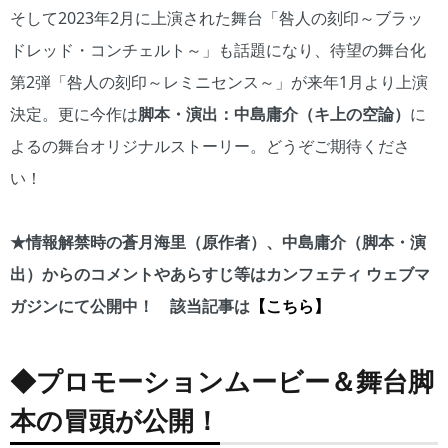
そして2023年2月に上演された舞台「咎人の刻印～ブラッ
ドレッド・コンチェルト～」も話題になり、待望の舞台化
第2弾「咎人の刻印～レミニセンス～」が来年1月より上演
決定。更に今作は
脚本・演出：中島庸介（キ上の空論）
に
よるの舞台オリジナルストーリー。どうぞご期待くださ
い！
★情報解禁時の蒼月海里（原作者）、中島庸介（脚本・演
出）からのコメントやあらすじ等はカンフェティ ウェブマ
ガジンにて公開中！ 該当記事は
【こちら】
◆プロモーションムービー＆舞台脚
本の冒頭が公開！