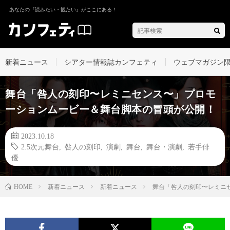
あなたの『読みたい・観たい』がここにある！
新着ニュース
シアター情報誌カンフェティ
ウェブマガジン
舞台「咎人の刻印〜レミニセンス〜」プロモ
ーションムービー＆舞台脚本の冒頭が公開！
2023.10.18
2.5次元舞台
,
咎人の刻印
,
演劇
,
舞台
,
舞台・演劇
,
若手俳
優
新着ニュース
新着ニュース
舞台「咎人の刻印〜レミニ
HOME