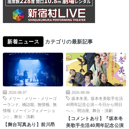
新着ニュース
カテゴリの最新記事
2026.08.07
2026.08.06
メリー・メリー・メリーゴ
坂本冬美
,
坂本冬美歌手生活
ーランド
,
橋詰龍
,
無情報
,
無
40周年記念公演～今日から明日
情報（ノーインフォメーショ
へ～
,
明治座
,
舞台・演劇
ン）
,
舞台・演劇
【コメントあり】『坂本冬
【舞台写真あり】前川昂
美歌手生活40周年記念公演