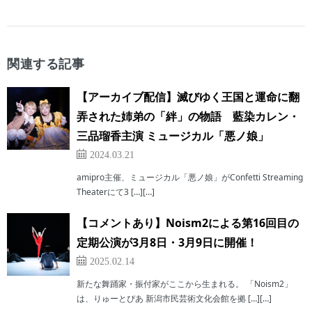
関連する記事
【アーカイブ配信】滅びゆく王国と運命に翻
弄された姉弟の「絆」の物語 藍染カレン・
三品瑠香主演 ミュージカル「悪ノ娘」
2024.03.21
amipro主催、ミュージカル「悪ノ娘」がConfetti Streaming
Theaterにて3 […][…]
【コメントあり】Noism2による第16回目の
定期公演が3月8日・3月9日に開催！
2025.02.14
新たな舞踊家・振付家がここから生まれる。 「Noism2」
は、りゅーとぴあ 新潟市民芸術文化会館を拠 […][…]