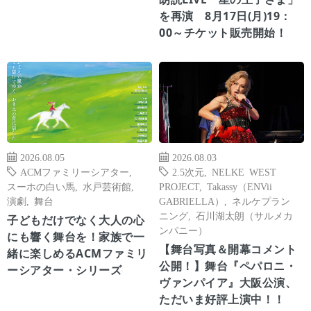
を再演 8月17日(月)19：
00～チケット販売開始！
2026.08.05
2026.08.03
ACMファミリーシアター
,
2.5次元
,
NELKE WEST
スーホの白い馬
,
水戸芸術館
,
PROJECT
,
Takassy（ENVii
演劇
,
舞台
GABRIELLA）
,
ネルケプラン
ニング
,
石川湖太朗（サルメカ
子どもだけでなく大人の心
ンパニー）
にも響く舞台を！家族で一
【舞台写真＆開幕コメント
緒に楽しめるACMファミリ
公開！】舞台『ペパロニ・
ーシアター・シリーズ
ヴァンパイア』大阪公演、
ただいま好評上演中！！