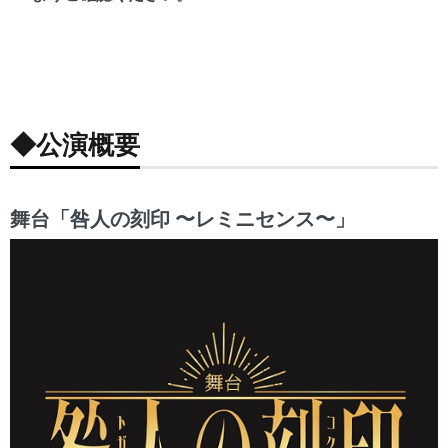
©️Togabito
©️Togabito
©️Togabito
©️Togabito
no kokuin
no kokuin
no kokuin
no kokuin
the stage All
the stage All
the stage All
the stage All
rights
rights
rights
rights
reserved.
reserved.
reserved.
reserved.
◆公演概要
舞台「咎人の刻印 〜レミニセンス〜」