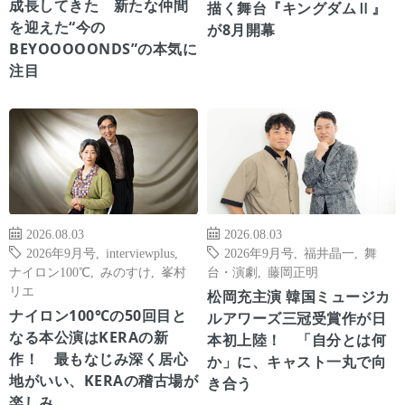
成長してきた 新たな仲間
描く舞台『キングダムⅡ』
を迎えた“今の
が8月開幕
BEYOOOOONDS”の本気に
注目
2026.08.03
2026.08.03
2026年9月号
,
interviewplus
,
2026年9月号
,
福井晶一
,
舞
ナイロン100℃
,
みのすけ
,
峯村
台・演劇
,
藤岡正明
リエ
松岡充主演 韓国ミュージカ
ナイロン100℃の50回目と
ルアワーズ三冠受賞作が日
なる本公演はKERAの新
本初上陸！ 「自分とは何
作！ 最もなじみ深く居心
か」に、キャスト一丸で向
地がいい、KERAの稽古場が
き合う
楽しみ