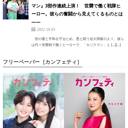
マン』3部作連続上演！ 世襲で働く戦隊ヒ
ーロー。彼らの奮闘から見えてくるものとは
――
2022.10.03
世の愛と平和を守るため、悪と闘う佐久間家の人々。彼ら
は代々世襲制で働くヒーローで、「カゾクマン」と […][…]
フリーペーパー［カンフェティ］