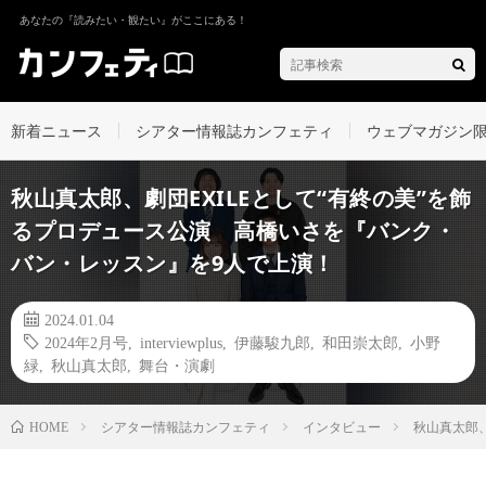
あなたの『読みたい・観たい』がここにある！
新着ニュース
シアター情報誌カンフェティ
ウェブマガジン
秋山真太郎、劇団EXILEとして“有終の美”を飾
るプロデュース公演 高橋いさを『バンク・
バン・レッスン』を9人で上演！
2024.01.04
2024年2月号
,
interviewplus
,
伊藤駿九郎
,
和田崇太郎
,
小野
緑
,
秋山真太郎
,
舞台・演劇
シアター情報誌カンフェティ
インタビュー
秋山真太郎、
HOME