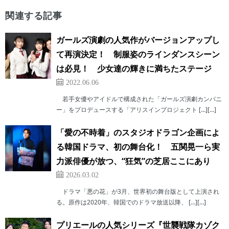
関連する記事
ガールズ演劇の人気作がバージョンアップし
て再演決定！ 制服姿のラインダンスシーン
は必見！ 少女達の輝きに満ちたステージ
2022.06.06
若手女優やアイドルで構成された「ガールズ演劇カンパニ
ー」をプロデュースする「アリスインプロジェクト […][…]
「愛の不時着」のスタジオドラゴン企画によ
る韓国ドラマ、初の舞台化！ 五関晃一ら実
力派俳優が放つ、“狂気”の芝居ここにあり
2026.03.02
ドラマ「悪の花」が3月、世界初の舞台版として上演され
る。原作は2020年、韓国でのドラマ放送以降、 […][…]
プリエールの人気シリーズ『世襲戦隊カゾク