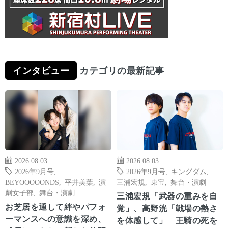
インタビュー
カテゴリの最新記事
2026.08.03
2026.08.03
2026年9月号
,
2026年9月号
,
キングダム
,
BEYOOOOONDS
,
平井美葉
,
演
三浦宏規
,
東宝
,
舞台・演劇
劇女子部
,
舞台・演劇
三浦宏規「武器の重みを自
お芝居を通して絆やパフォ
覚」、高野洸「戦場の熱さ
ーマンスへの意識を深め、
を体感して」 王騎の死を