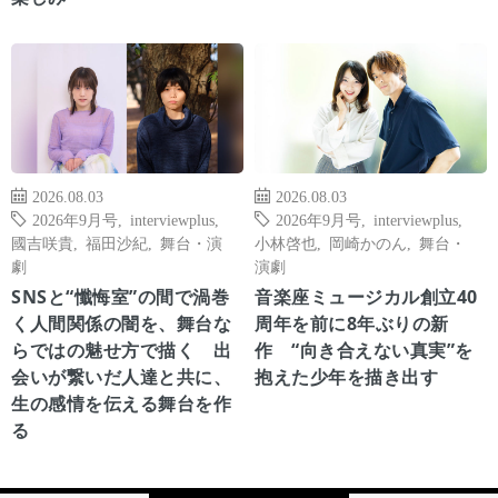
2026.08.03
2026.08.03
2026年9月号
,
interviewplus
,
2026年9月号
,
interviewplus
,
國吉咲貴
,
福田沙紀
,
舞台・演
小林啓也
,
岡崎かのん
,
舞台・
劇
演劇
SNSと“懺悔室”の間で渦巻
音楽座ミュージカル創立40
く人間関係の闇を、舞台な
周年を前に8年ぶりの新
らではの魅せ方で描く 出
作 “向き合えない真実”を
会いが繋いだ人達と共に、
抱えた少年を描き出す
生の感情を伝える舞台を作
る