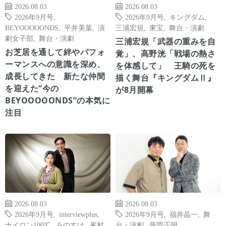
2026.08.03
2026.08.03
2026年9月号
,
2026年9月号
,
キングダム
,
BEYOOOOONDS
,
平井美葉
,
演
三浦宏規
,
東宝
,
舞台・演劇
劇女子部
,
舞台・演劇
三浦宏規「武器の重みを自
お芝居を通して絆やパフォ
覚」、高野洸「戦場の熱さ
ーマンスへの意識を深め、
を体感して」 王騎の死を
成長してきた 新たな仲間
描く舞台『キングダムⅡ』
を迎えた“今の
が8月開幕
BEYOOOOONDS”の本気に
注目
2026.08.03
2026.08.03
2026年9月号
,
interviewplus
,
2026年9月号
,
福井晶一
,
舞
ナイロン100℃
,
みのすけ
,
峯村
台・演劇
,
藤岡正明