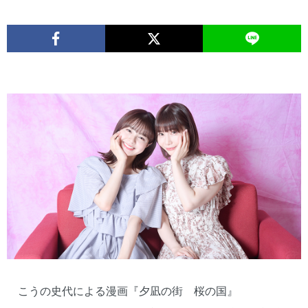
こうの史代による漫画『夕凪の街 桜の国』