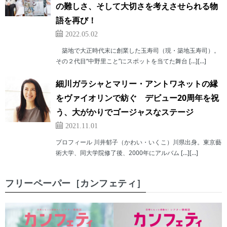
の難しさ、そして大切さを考えさせられる物
語を再び！
2022.05.02
築地で大正時代末に創業した玉寿司（現・築地玉寿司）。
その２代目“中野里こと”にスポットを当てた舞台 […][…]
細川ガラシャとマリー・アントワネットの縁
をヴァイオリンで紡ぐ デビュー20周年を祝
う、大がかりでゴージャスなステージ
2021.11.01
プロフィール 川井郁子（かわい・いくこ）川県出身。東京藝
術大学、同大学院修了後、2000年にアルバム […][…]
フリーペーパー［カンフェティ］