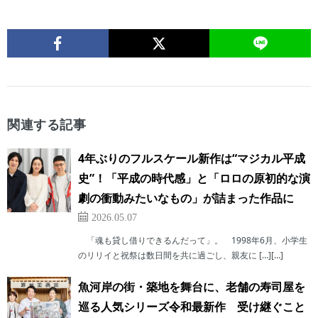
関連する記事
4年ぶりのフルスケール新作は“マジカル平成
史”！「平成の時代感」と「ロロの原初的な演
劇の衝動みたいなもの」が詰まった作品に
2026.05.07
「魂も貸し借りできるんだって」。 1998年6月、小学生
のリリイと祝祭は数日間を共に過ごし、親友に […][…]
魚河岸の街・築地を舞台に、老舗の寿司屋を
巡る人気シリーズ令和最新作 受け継ぐこと