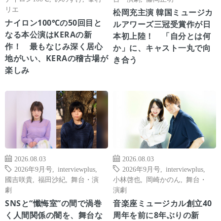
リエ
松岡充主演 韓国ミュージカ
ナイロン100℃の50回目と
ルアワーズ三冠受賞作が日
なる本公演はKERAの新
本初上陸！ 「自分とは何
作！ 最もなじみ深く居心
か」に、キャスト一丸で向
地がいい、KERAの稽古場が
き合う
楽しみ
2026.08.03
2026.08.03
2026年9月号
,
interviewplus
,
2026年9月号
,
interviewplus
,
國吉咲貴
,
福田沙紀
,
舞台・演
小林啓也
,
岡崎かのん
,
舞台・
劇
演劇
SNSと“懺悔室”の間で渦巻
音楽座ミュージカル創立40
く人間関係の闇を、舞台な
周年を前に8年ぶりの新