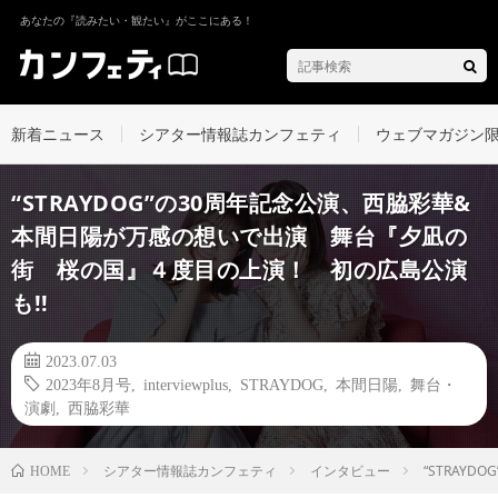
あなたの『読みたい・観たい』がここにある！
新着ニュース
シアター情報誌カンフェティ
ウェブマガジン
“STRAYDOG”の30周年記念公演、西脇彩華&
本間日陽が万感の想いで出演 舞台『夕凪の
街 桜の国』４度目の上演！ 初の広島公演
も!!
2023.07.03
2023年8月号
,
interviewplus
,
STRAYDOG
,
本間日陽
,
舞台・
演劇
,
西脇彩華
シアター情報誌カンフェティ
インタビュー
“STRAY
HOME