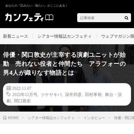
あなたの『読みたい・観たい』がここにある！
新着ニュース
シアター情報誌カンフェティ
ウェブマガジン
俳優・関口敦史が主宰する演劇ユニットが始
動 売れない役者と仲間たち アラフォーの
男4人が織りなす物語とは
2022.11.07
2022年12月号
,
ツケヤキバ
,
深井邦彦
,
田村孝裕
,
舞台・演
劇
,
関口敦史
シアター情報誌カンフェティ
インタビュー
俳優・関口
HOME