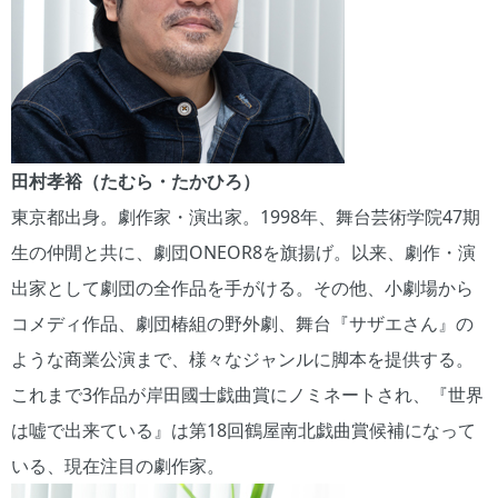
田村孝裕（たむら・たかひろ）
東京都出身。劇作家・演出家。1998年、舞台芸術学院47期
生の仲閒と共に、劇団ONEOR8を旗揚げ。以来、劇作・演
出家として劇団の全作品を手がける。その他、小劇場から
コメディ作品、劇団椿組の野外劇、舞台『サザエさん』の
ような商業公演まで、様々なジャンルに脚本を提供する。
これまで3作品が岸田國士戯曲賞にノミネートされ、『世界
は嘘で出来ている』は第18回鶴屋南北戯曲賞候補になって
いる、現在注目の劇作家。