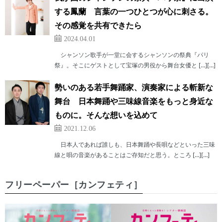
する鳳蘭 言葉の一つひとつが心に刺さる。
その感覚を共有できたら
2024.04.01
シャンソン歌手が一堂に会するシャンソンの祭典『パリ
祭』。そこにゲストとして宝塚の男役から舞台女優と […][…]
勢いのある若手舞踊家、演奏家による斬新な
舞台 日本舞踊や三味線音楽をもっと身近な
ものに。そんな想いを込めて
2021.12.06
日本人であれば誰しも、日本舞踊や長唄などといった三味
線と唄の音楽があることはご存知だと思う。ところ […][…]
フリーペーパー［カンフェティ］