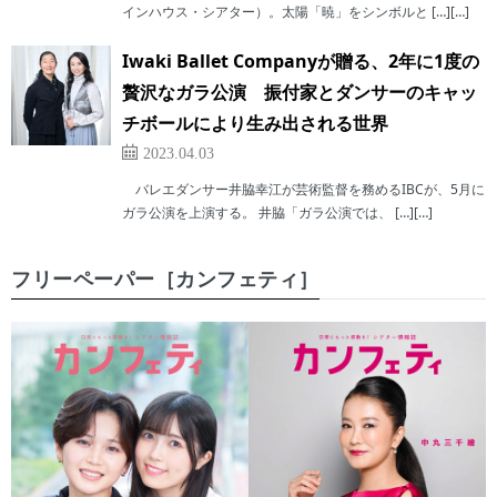
インハウス・シアター）。太陽「暁」をシンボルと […][…]
Iwaki Ballet Companyが贈る、2年に1度の
贅沢なガラ公演 振付家とダンサーのキャッ
チボールにより生み出される世界
2023.04.03
バレエダンサー井脇幸江が芸術監督を務めるIBCが、5月に
ガラ公演を上演する。 井脇「ガラ公演では、 […][…]
フリーペーパー［カンフェティ］