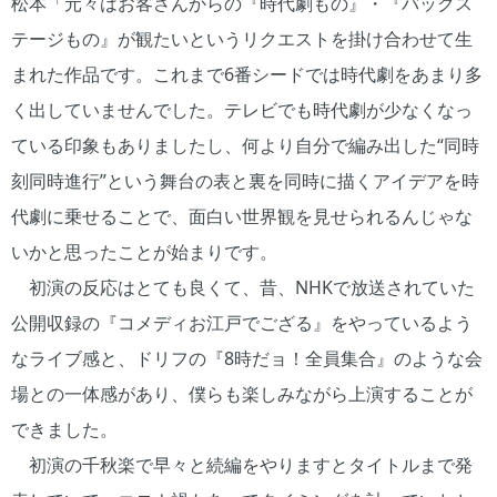
松本「元々はお客さんからの『時代劇もの』・『バックス
テージもの』が観たいというリクエストを掛け合わせて生
まれた作品です。これまで6番シードでは時代劇をあまり多
く出していませんでした。テレビでも時代劇が少なくなっ
ている印象もありましたし、何より自分で編み出した“同時
刻同時進行”という舞台の表と裏を同時に描くアイデアを時
代劇に乗せることで、面白い世界観を見せられるんじゃな
いかと思ったことが始まりです。
初演の反応はとても良くて、昔、NHKで放送されていた
公開収録の『コメディお江戸でござる』をやっているよう
なライブ感と、ドリフの『8時だョ！全員集合』のような会
場との一体感があり、僕らも楽しみながら上演することが
できました。
初演の千秋楽で早々と続編をやりますとタイトルまで発