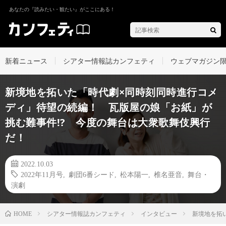
あなたの『読みたい・観たい』がここにある！
新着ニュース
シアター情報誌カンフェティ
ウェブマガジン
新境地を拓いた「時代劇×同時刻同時進行コメ
ディ」待望の続編！ 瓦版屋の娘「お紙」が
挑む難事件!? 今度の舞台は大衆歌舞伎興行
だ！
2022.10.03
2022年11月号
,
劇団6番シード
,
松本陽一
,
椎名亜音
,
舞台・
演劇
シアター情報誌カンフェティ
インタビュー
新境地を拓
HOME