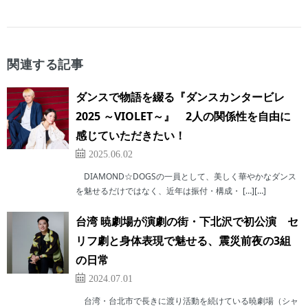
関連する記事
ダンスで物語を綴る『ダンスカンタービレ
2025 ～VIOLET～』 2人の関係性を自由に
感じていただきたい！
2025.06.02
DIAMOND☆DOGSの一員として、美しく華やかなダンス
を魅せるだけではなく、近年は振付・構成・ […][…]
台湾 暁劇場が演劇の街・下北沢で初公演 セ
リフ劇と身体表現で魅せる、震災前夜の3組
の日常
2024.07.01
台湾・台北市で長きに渡り活動を続けている暁劇場（シャ