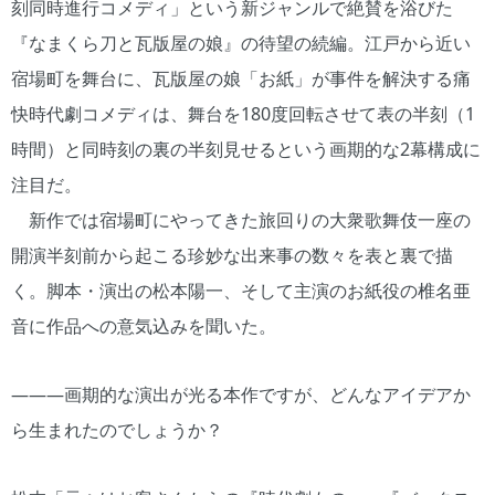
刻同時進行コメディ」という新ジャンルで絶賛を浴びた
『なまくら刀と瓦版屋の娘』の待望の続編。江戸から近い
宿場町を舞台に、瓦版屋の娘「お紙」が事件を解決する痛
快時代劇コメディは、舞台を180度回転させて表の半刻（1
時間）と同時刻の裏の半刻見せるという画期的な2幕構成に
注目だ。
新作では宿場町にやってきた旅回りの大衆歌舞伎一座の
開演半刻前から起こる珍妙な出来事の数々を表と裏で描
く。脚本・演出の松本陽一、そして主演のお紙役の椎名亜
音に作品への意気込みを聞いた。
―――画期的な演出が光る本作ですが、どんなアイデアか
ら生まれたのでしょうか？