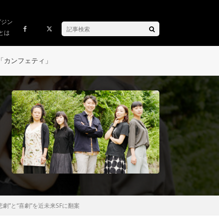
ガジン
とは
「カンフェティ」
”と“喜劇”を近未来SFに翻案