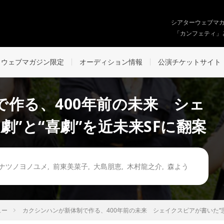
シアターウェブマ
「カンフェティ」
ウェブマガジン限定
オーディション情報
公演チケットサイト
作る、400年前の未来 シェ
劇”と“喜劇”を近未来SFに翻案
ナツノヨノユメ
,
前東美菜子
,
大島朋恵
,
木村龍之介
,
森よう
ュー
カクシンハンが新体制で作る、400年前の未来 シェイクスピアが書いた“悲劇