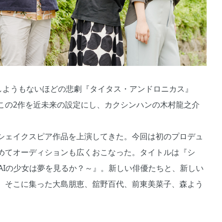
しようもないほどの悲劇『タイタス・アンドロニカス』
この2作を近未来の設定にし、カクシンハンの木村龍之介
シェイクスピア作品を上演してきた。今回は初のプロデュ
めてオーディションも広くおこなった。タイトルは『シ
 ～AIの少女は夢を見るか？～』。新しい俳優たちと、新しい
。そこに集った大島朋恵、舘野百代、前東美菜子、森よう