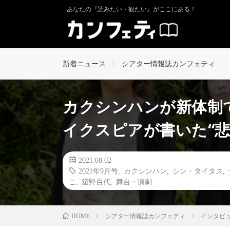
あなたの『読みたい・観たい』がここにある！
新着ニュース
シアター情報誌カンフェティ
カクシンハンが新体制で
イクスピアが書いた“悲
2021.08.02
2021年9月号
,
カクシンハン
,
シン・タイタス
,
こ
,
舘野百代
,
舞台・演劇
シアター情報誌カンフェティ
インタビ
HOME