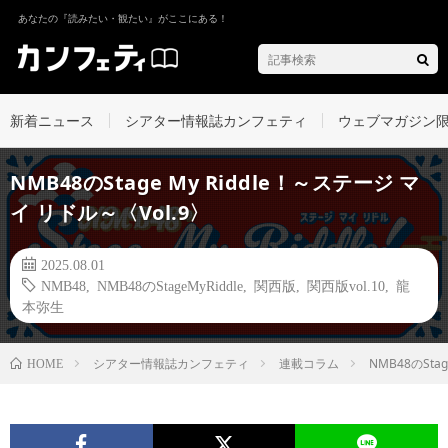
あなたの『読みたい・観たい』がここにある！
新着ニュース
シアター情報誌カンフェティ
ウェブマガジン
NMB48のStage My Riddle！～ステージ マ
イ リドル～〈Vol.9〉
2025.08.01
NMB48
,
NMB48のStageMyRiddle
,
関西版
,
関西版vol.10
,
龍
本弥生
シアター情報誌カンフェティ
連載コラム
NMB48のSta
HOME