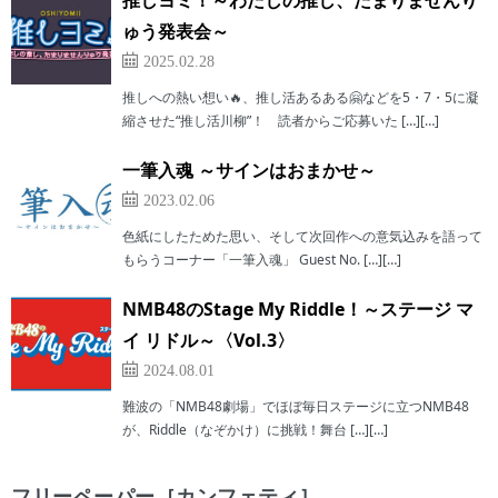
推しヨミ！～わたしの推し、たまりませんり
ゅう発表会～
2025.02.28
推しへの熱い想い🔥、推し活あるある🤗などを5・7・5に凝
縮させた“推し活川柳”！ 読者からご応募いた […][…]
一筆入魂 ～サインはおまかせ～
2023.02.06
色紙にしたためた思い、そして次回作への意気込みを語って
もらうコーナー「一筆入魂」 Guest No. […][…]
NMB48のStage My Riddle！～ステージ マ
イ リドル～〈Vol.3〉
2024.08.01
難波の「NMB48劇場」でほぼ毎日ステージに立つNMB48
が、Riddle（なぞかけ）に挑戦！舞台 […][…]
フリーペーパー［カンフェティ］