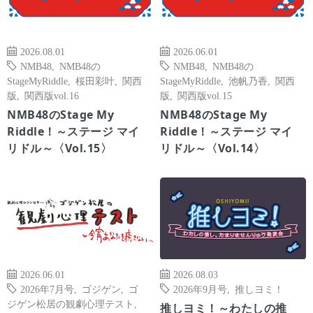
2026.08.01
2026.06.01
NMB48
,
NMB48の
NMB48
,
NMB48の
StageMyRiddle
,
桜田彩叶
,
関西
StageMyRiddle
,
池帆乃香
,
関西
版
,
関西版vol.16
版
,
関西版vol.15
NMB48のStage My
NMB48のStage My
Riddle！～ステージ マイ
Riddle！～ステージ マイ
リドル～〈Vol.15〉
リドル～〈Vol.14〉
2026.06.01
2026.08.03
2026年7月号
,
ゴジゲン
,
ゴ
2026年9月号
,
推しヨミ！
ジゲン松居の観劇心理テスト
,
推しヨミ！～わたしの推