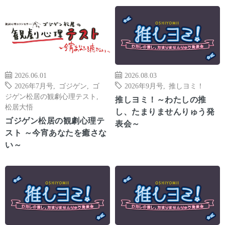
2026.06.01
2026.08.03
2026年7月号
,
ゴジゲン
,
ゴ
2026年9月号
,
推しヨミ！
ジゲン松居の観劇心理テスト
,
推しヨミ！～わたしの推
松居大悟
し、たまりませんりゅう発
ゴジゲン松居の観劇心理テ
表会～
スト ～今宵あなたを癒さな
い～