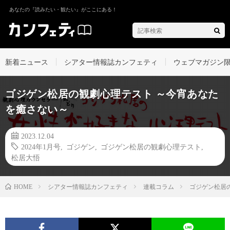
あなたの『読みたい・観たい』がここにある！
新着ニュース
シアター情報誌カンフェティ
ウェブマガジン
ゴジゲン松居の観劇心理テスト ～今宵あなた
を癒さない～
2023.12.04
2024年1月号
,
ゴジゲン
,
ゴジゲン松居の観劇心理テスト
,
松居大悟
シアター情報誌カンフェティ
連載コラム
ゴジゲン松居
HOME