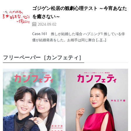
ゴジゲン松居の観劇心理テスト ～今宵あなた
を癒さない～
2024.09.02
Case.161 推しが結婚した場合 ハプニング1 推している俳
優が結婚発表をした。お相手は同じ舞台 […][…]
フリーペーパー［カンフェティ］