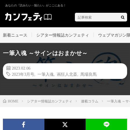
あなたの『読みたい・観たい』がここにある！
新着ニュース
シアター情報誌カンフェティ
ウェブマガジン
一筆入魂 ～サインはおまかせ～
2023.02.06
2023年3月号
,
一筆入魂
,
画狂人北斎
,
馬場良馬
シアター情報誌カンフェティ
連載コラム
一筆入魂 ～
HOME