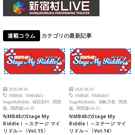
連載コラム
カテゴリの最新記事
2026.08.01
2026.06.01
NMB48
,
NMB48の
NMB48
,
NMB48の
StageMyRiddle
,
桜田彩叶
,
関西
StageMyRiddle
,
池帆乃香
,
関西
版
,
関西版vol.16
版
,
関西版vol.15
NMB48のStage My
NMB48のStage My
Riddle！～ステージ マイ
Riddle！～ステージ マイ
リドル～〈Vol.15〉
リドル～〈Vol.14〉