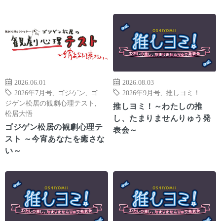
2026.06.01
2026.08.03
2026年7月号
,
ゴジゲン
,
ゴ
2026年9月号
,
推しヨミ！
ジゲン松居の観劇心理テスト
,
推しヨミ！～わたしの推
松居大悟
し、たまりませんりゅう発
ゴジゲン松居の観劇心理テ
表会～
スト ～今宵あなたを癒さな
い～