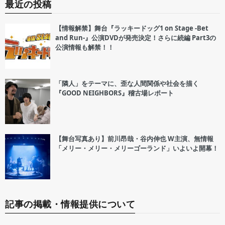
最近の投稿
【情報解禁】舞台『ラッキードッグ1 on Stage -Bet
and Run-』公演DVDが発売決定！さらに続編 Part3の
公演情報も解禁！！
「隣人」をテーマに、歪な人間関係や社会を描く
『GOOD NEIGHBORS』稽古場レポート
【舞台写真あり】前川昂哉・谷内伸也 W主演、無情報
「メリー・メリー・メリーゴーランド」いよいよ開幕！
記事の掲載・情報提供について