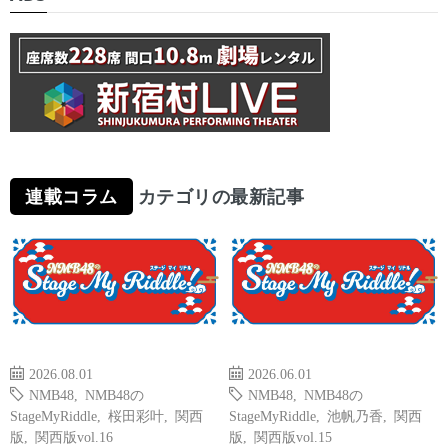
連載コラム
カテゴリの最新記事
2026.08.01
2026.06.01
NMB48
,
NMB48の
NMB48
,
NMB48の
StageMyRiddle
,
桜田彩叶
,
関西
StageMyRiddle
,
池帆乃香
,
関西
版
,
関西版vol.16
版
,
関西版vol.15