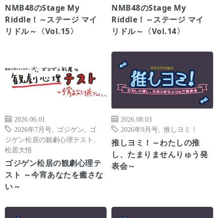
NMB48のStage My
NMB48のStage My
Riddle！～ステージ マイ
Riddle！～ステージ マイ
リドル～〈Vol.15〉
リドル～〈Vol.14〉
2026.06.01
2026.08.03
2026年7月号
,
ゴジゲン
,
ゴ
2026年9月号
,
推しヨミ！
ジゲン松居の観劇心理テスト
,
推しヨミ！～わたしの推
松居大悟
し、たまりませんりゅう発
ゴジゲン松居の観劇心理テ
表会～
スト ～今宵あなたを癒さな
い～