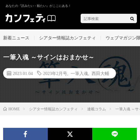
あなたの『読みたい・観たい』がここにある！
新着ニュース
シアター情報誌カンフェティ
ウェブマガジン
一筆入魂 ～サインはおまかせ～
2023.01.04
2023年2月号
,
一筆入魂
,
西田大輔
シアター情報誌カンフェティ
連載コラム
一筆入魂 ～
HOME