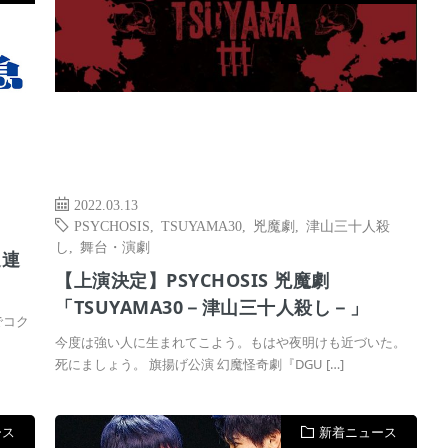
2022.03.13
PSYCHOSIS
,
TSUYAMA30
,
兇魔劇
,
津山三十人殺
し
,
舞台・演劇
週連
【上演決定】PSYCHOSIS 兇魔劇
「TSUYAMA30－津山三十人殺し－」
でコク
今度は強い人に生まれてこよう。もはや夜明けも近づいた。
死にましょう。 旗揚げ公演 幻魔怪奇劇『DGU […]
ース
新着ニュース