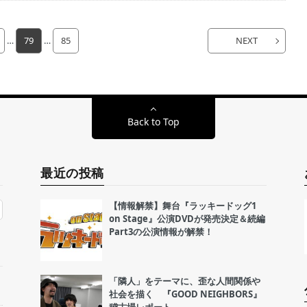
…
79
…
85
NEXT
Back to Top
最近の投稿
【情報解禁】舞台『ラッキードッグ1
on Stage』公演DVDが発売決定＆続編
Part3の公演情報が解禁！
「隣人」をテーマに、歪な人間関係や
社会を描く 『GOOD NEIGHBORS』