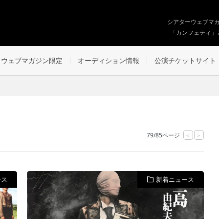
シアターウェブマ
「カンフェティ」
ウェブマガジン限定
オーディション情報
公演チケットサイト
79/85ページ
<
>
ース
新着ニュース