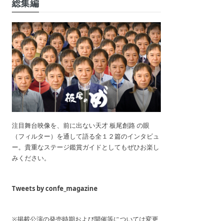
総集編
注目舞台映像を、前に出ない天才 板尾創路 の眼
（フィルター）を通して語る全１２篇のインタビュ
ー。貴重なステージ鑑賞ガイドとしてもぜひお楽し
みください。
Tweets by confe_magazine
※掲載公演の発売時期および開催等については変更