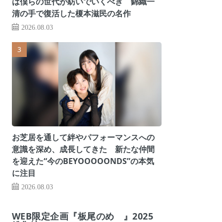
は僕らの世代が紡いでいくべき 錦織一
清の手で復活した榎本滋民の名作
2026.08.03
お芝居を通して絆やパフォーマンスへの
意識を深め、成長してきた 新たな仲間
を迎えた“今のBEYOOOOONDS”の本気
に注目
2026.08.03
WEB限定企画『板尾のめ゙』2025