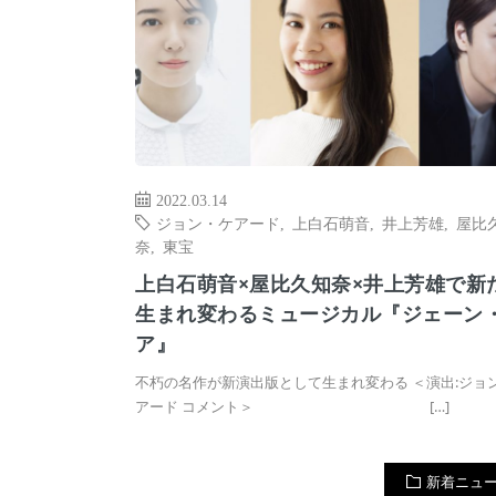
2022.03.14
ジョン・ケアード
,
上白石萌音
,
井上芳雄
,
屋比
奈
,
東宝
上白石萌音×屋比久知奈×井上芳雄で新
生まれ変わるミュージカル『ジェーン
ア』
不朽の名作が新演出版として生まれ変わる ＜演出:ジョ
アード コメント＞ […]
新着ニュ