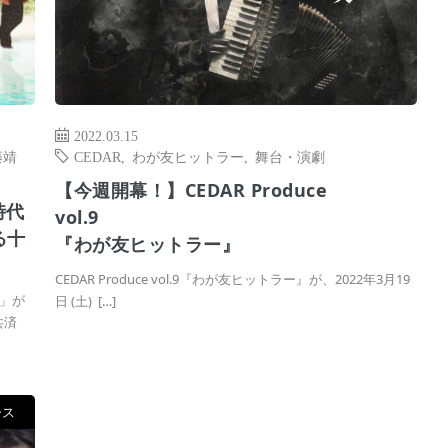
2022.03.15
藤靖
CEDAR
,
わが友ヒットラー
,
舞台・演劇
【今週開幕！】CEDAR Produce
時代
vol.
る十
『わが友ヒットラー』
CEDAR Produce vol.9『わが友ヒットラー』が、2022年3月19
」が
日 (土) […]
共済
ース