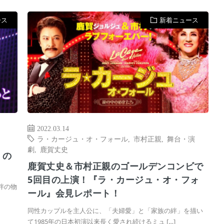
ース
新着ニュース
2022.03.14
ラ・カージュ・オ・フォール
,
市村正親
,
舞台・演
劇
,
鹿賀丈史
』の
鹿賀丈史＆市村正親のゴールデンコンビで
5回目の上演！『ラ・カージュ・オ・フォ
の絆の物
ール』会見レポート！
同性カップルを主人公に、「夫婦愛」と「家族の絆」を描い
て1985年の日本初演以来長く愛され続けるミュ […]