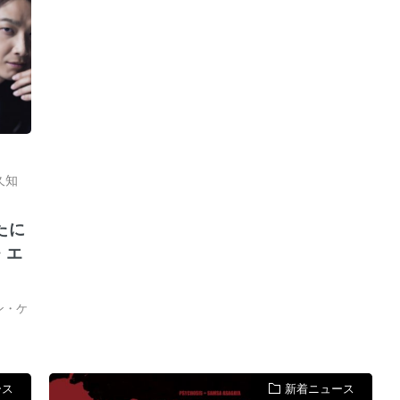
久知
たに
・エ
ン・ケ
ース
新着ニュース