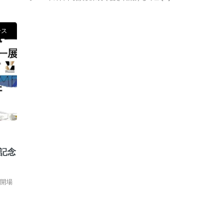
ース
記念
「開場