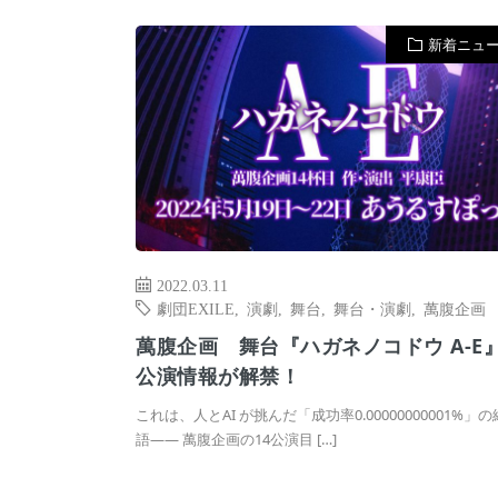
新着ニュ
2022.03.11
劇団EXILE
,
演劇
,
舞台
,
舞台・演劇
,
萬腹企画
萬腹企画 舞台『ハガネノコドウ A-E
公演情報が解禁！
これは、人とAI が挑んだ「成功率0.00000000001%」
語―― 萬腹企画の14公演目 […]