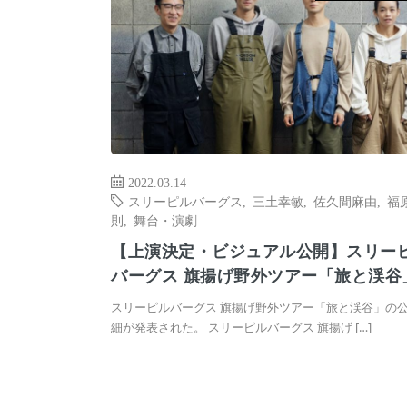
2022.03.14
スリーピルバーグス
,
三土幸敏
,
佐久間麻由
,
福
則
,
舞台・演劇
【上演決定・ビジュアル公開】スリー
バーグス 旗揚げ野外ツアー「旅と渓谷
スリーピルバーグス 旗揚げ野外ツアー「旅と渓谷」の
細が発表された。 スリーピルバーグス 旗揚げ […]