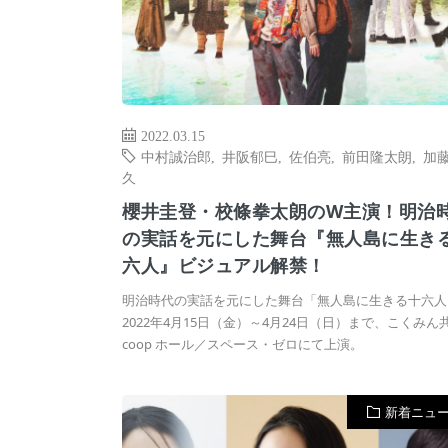
2022.03.15
中村誠治郎
,
井阪郁巳
,
佐伯亮
,
前田隆太朗
,
加
久
櫻井圭登・校條拳太朗のW主演！明治
の実話を元にした舞台『無人島に生き
六人』ビジュアル解禁！
明治時代の実話を元にした舞台「無人島に生きる十六人
2022年4月15日（金）～4月24日（日）まで、こくみん
coop ホール／スペース・ゼロにて上演。
新着ニュ