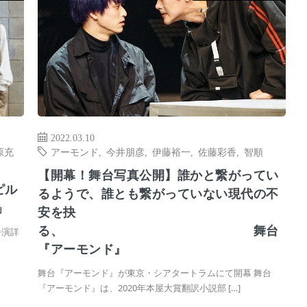
2022.03.10
原充
アーモンド
,
今井朋彦
,
伊藤裕一
,
佐藤彩香
,
智順
【開幕！舞台写真公開】誰かと繋がってい
ピル
るようで、誰とも繋がっていない現代の不
」
安を抉
る、 舞台
公演詳
『アーモンド』
舞台『アーモンド』が東京・シアタートラムにて開幕 舞台
『アーモンド』は、2020年本屋大賞翻訳小説部 […]