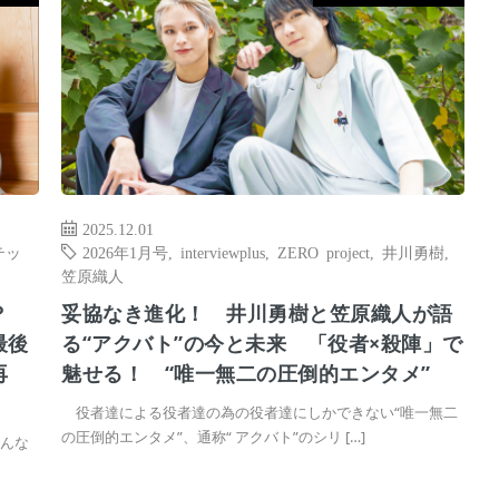
2025.12.01
テッ
2026年1月号
,
interviewplus
,
ZERO project
,
井川勇樹
,
笠原織人
か？
妥協なき進化！ 井川勇樹と笠原織人が語
最後
る“アクバト”の今と未来 「役者×殺陣」で
再
魅せる！ “唯一無二の圧倒的エンタメ”
役者達による役者達の為の役者達にしかできない“唯一無二
の圧倒的エンタメ”、通称“ アクバト”のシリ […]
んな