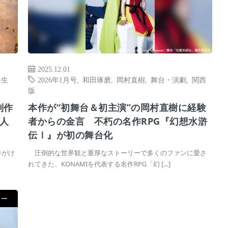
2025.12.01
,
生
2026年1月号
,
和田琢磨
,
岡村直樹
,
舞台・演劇
,
関西
版
制作
本作が“初舞台＆初主演”の岡村直樹に経験
人
者からの金言 不朽の名作RPG『幻想水滸
伝Ⅰ』が初の舞台化
手がけ
圧倒的な世界観と重厚なストーリーで多くのファンに愛さ
れてきた、KONAMIを代表する名作RPG「幻 […]
ュー