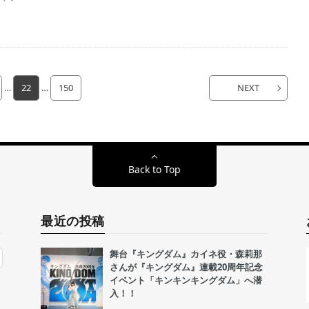
…
22
…
150
NEXT
Back to Top
最近の投稿
舞台『キングダム』カイネ役・森莉那
さんが『キングダム』連載20周年記念
イベント「キンキンキングダム」へ潜
入！！