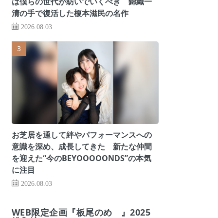
は僕らの世代が紡いでいくべき 錦織一
清の手で復活した榎本滋民の名作
2026.08.03
お芝居を通して絆やパフォーマンスへの
意識を深め、成長してきた 新たな仲間
を迎えた“今のBEYOOOOONDS”の本気
に注目
2026.08.03
WEB限定企画『板尾のめ゙』2025