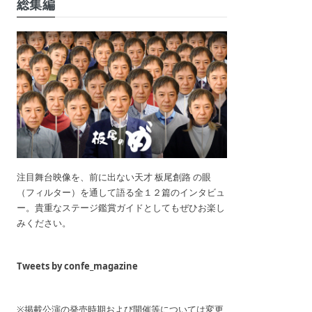
総集編
注目舞台映像を、前に出ない天才 板尾創路 の眼
（フィルター）を通して語る全１２篇のインタビュ
ー。貴重なステージ鑑賞ガイドとしてもぜひお楽し
みください。
Tweets by confe_magazine
※掲載公演の発売時期および開催等については変更