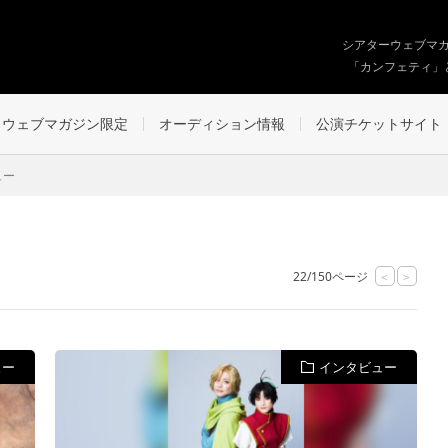
シアターウェブマ
「カンフェティ」
ウェブマガジン限定
オーディション情報
公演チケットサイト
ュー
22/150ページ
<
>
ュー
インタビュー