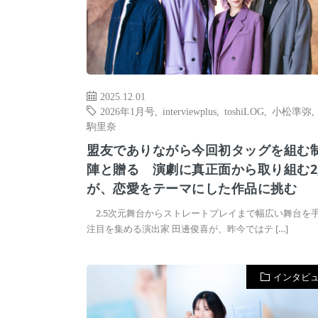
2025.12.01
2026年1月号
,
interviewplus
,
toshiLOG
,
小松準弥
駒里奈
盟友でありながら今回初タッグを組む
陣と贈る 演劇に真正面から取り組む2
が、恋愛をテーマにした作品に挑む
2.5次元舞台からストレートプレイまで幅広い舞台を
注目を集める演出家 田邊俊喜が、昨今ではテ […]
インタビ