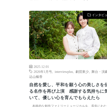
インタビ
2025.12.01
2026年1月号
,
interviewplus
,
劇団東少
,
舞台・演
込山榛香
自然を愛し、平和を願う心の美しさを
る名作を再び上演 感謝する気持ちに
いて、優しい心を育んでもらえたら
本格的な創作ファミリーミュージカルを、長年にわた