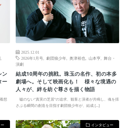
2025.12.01
劇
,
2026年1月号
,
劇団狼少年
,
奥津裕也
,
山本亨
,
舞台・
演劇
レン
結成10周年の挑戦。珠玉の名作、初の本多
ター
劇場へ。そして映画化も！ 様々な境遇の
人々が、絆を紡ぐ尊さを描く物語
着想
嘘のない“真実の芝居”の追求、観客と演者が共鳴し、魂を揺
さぶる瞬間の創造を目指す劇団狼少年が、結成 […]
ュー
インタビュー