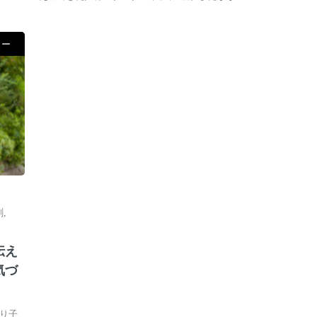
ュー
劇
,
伝え
気づ
り子