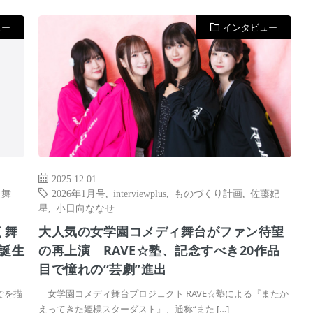
ュー
インタビュー
2025.12.01
,
舞
2026年1月号
,
interviewplus
,
ものづくり計画
,
佐藤妃
星
,
小日向ななせ
く舞
大人気の女学園コメディ舞台がファン待望
誕生
の再上演 RAVE☆塾、記念すべき20作品
目で憧れの“芸劇”進出
でを描
女学園コメディ舞台プロジェクト RAVE☆塾による『またか
えってきた姫様スターダスト』、通称“また […]