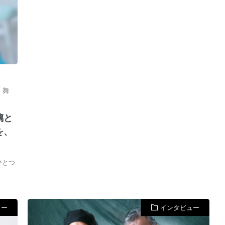
,
舞
璃と
を、
ひとつ
ュー
インタビュー