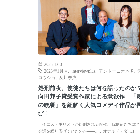
2025.12.01
2026年1月号
,
interviewplus
,
アントーニオ本多
,
コウショ
,
及川奈央
処刑前夜、使徒たちは何を語ったの
向田邦子賞受賞作家による意欲作 「
の晩餐」を紐解く人気コメディ作品が
び！
イエス・キリストが処刑される前夜、12使徒たちはど
会話を繰り広げていたのか――。レオナルド・ダ […]