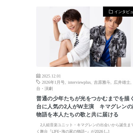
インタビ
2025.12.01
2026年1月号
,
interviewplus
,
吉原雅斗
,
広井雄士
台・演劇
普通の少年たちが光をつかむまでを描
台に人気の2人がW主演 キマグレンの
物語を本人たちの歌と共に届ける
2人組音楽ユニット・キマグレンの出会いから誕生ま
く舞台『LIFE−海の家の物語−』が2026 […]