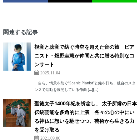
関連する記事
視覚と聴覚で紡ぐ時空を超えた音の旅 ピア
ニスト・畑野圭慧が仲間と共に贈る特別なコ
ンサート
2025.11.04
自ら、情景を紡ぐ“Scenic Pianist”と銘を打ち、独自のスタ
ンスで活動を展開している作曲 […][…]
聖徳太子1400年紀を祈念し、 太子所縁の日本
伝統芸能を多角的に上演 各々の心の中にい
る神仏に想いを馳せつつ、芸術から生きる力
を受け取る
2021.09.06