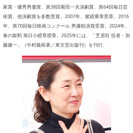
家賞・優秀男優賞、第38回菊田一夫演劇賞、第64回毎日芸
術賞、他演劇賞を多数受賞。2007年、紫綬褒章受章。2016
年、第70回毎日映画コンクール 男優助演賞受賞。2024年、
春の叙勲 旭日小綬章授章。2025年には、「芝居狂 役者・加
藤健一」（中村義裕著／東京堂出版刊）を刊行。