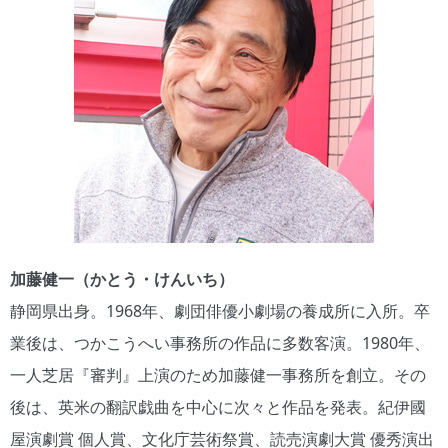
加藤健一（かとう・けんいち）
静岡県出身。1968年、劇団俳優小劇場の養成所に入所。卒
業後は、つかこうへい事務所の作品に多数客演。1980年、
一人芝居『審判』上演のため加藤健一事務所を創立。その
後は、英米の翻訳戯曲を中心に次々と作品を発表。紀伊國
屋演劇賞 個人賞、文化庁芸術祭賞、読売演劇大賞 優秀演出