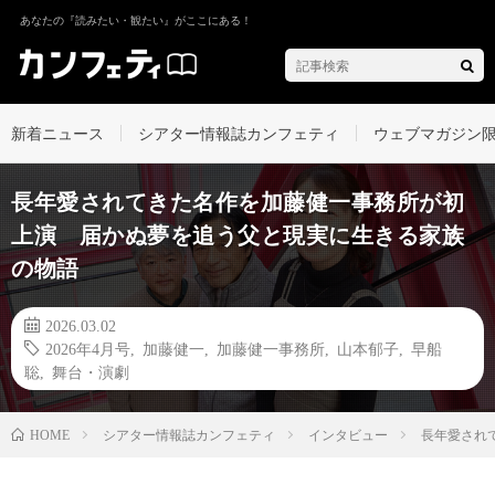
あなたの『読みたい・観たい』がここにある！
新着ニュース
シアター情報誌カンフェティ
ウェブマガジン
長年愛されてきた名作を加藤健一事務所が初
上演 届かぬ夢を追う父と現実に生きる家族
の物語
2026.03.02
2026年4月号
,
加藤健一
,
加藤健一事務所
,
山本郁子
,
早船
聡
,
舞台・演劇
シアター情報誌カンフェティ
インタビュー
長年愛され
HOME