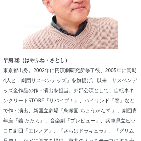
早船 聡（はやふね・さとし）
東京都出身。2002年に円演劇研究所修了後、2005年に同期
4人と「劇団サスぺンデッズ」を旗揚げ。以来、サスペンデ
ッズ全作品の作・演出を担当。外部公演として、自転車キ
ンクリートSTORE『サバイブ！』、ハイリンド『窓』など
で作・演出、新国立劇場『鳥瞰図-ちょうかんず-』、劇団青
年座『鑪-たたら』、音楽劇『プレビュー』、兵庫県立ピッ
コロ劇団『エレノア』、『さらばドラキュラ』、『グリム
兄弟！』などに脚本を提供。市井の人々をテーマにする会