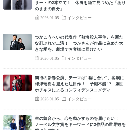
サートの2本立て！ 休養を経て見つめた「あり
のままの自分」
2026.01.05
インタビュー
つかこうへいの代表作『熱海殺人事件』を新た
な顔ぶれで上演！ つかさんが作品に込めた大
きな愛を、劇場でお客様に届けたい
2026.01.05
インタビュー
期待の新春公演、テーマは“ 騙し合い”。客演に
梅津瑞樹を迎えた注目作！ 予測不能! ? 劇団
ホチキスによるコンフィデンスコメディ
2026.01.05
インタビュー
生の舞台から、心を動かすものを届けたい！
ノーベル文学賞をキーワードに2作品の世界観を