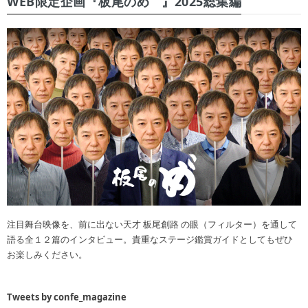
WEB限定企画『板尾のめ゙』2025総集編
注目舞台映像を、前に出ない天才 板尾創路 の眼（フィルター）を通して
語る全１２篇のインタビュー。貴重なステージ鑑賞ガイドとしてもぜひ
お楽しみください。
Tweets by confe_magazine