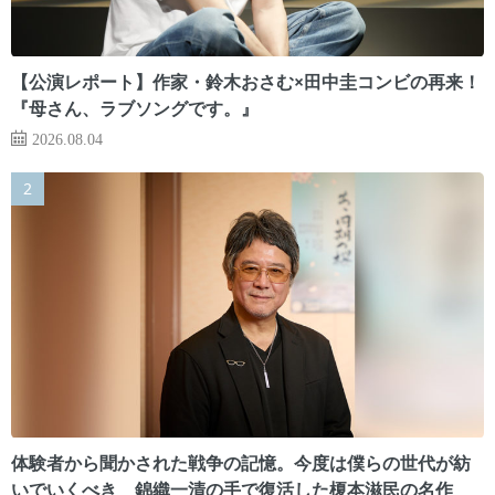
【公演レポート】作家・鈴木おさむ×田中圭コンビの再来！
『母さん、ラブソングです。』
2026.08.04
体験者から聞かされた戦争の記憶。今度は僕らの世代が紡
いでいくべき 錦織一清の手で復活した榎本滋民の名作