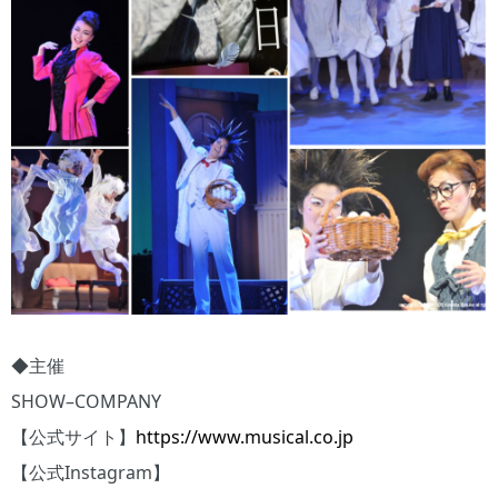
◆主催
SHOW–COMPANY
【公式サイト】
https://www.musical.co.jp
【公式Instagram】