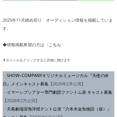
2025年11月締め切り オーディション情報を掲載していま
す。
◆情報掲載希望の方は〈
こちら
〉
▼タイトルをクリックすると詳細に飛びます
・
SHOW–COMPANYオリジナルミュージカル『天使の休
日』メインキャスト募集
【2026年2月公演】
・
イマーシブシアター専門劇団ファントム座 キャスト募集
【2026年2月公演】
・
天幕劇場深海洋燈テント公演『六本木金魚物語（仮）』