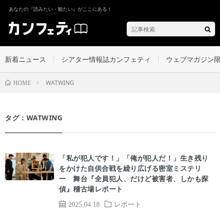
あなたの『読みたい・観たい』がここにある！
新着ニュース
シアター情報誌カンフェティ
ウェブマガジン
WATWING
HOME
タグ：WATWING
「私が犯人です！」「俺が犯人だ！」生き残り
をかけた自供合戦を繰り広げる密室ミステリ
ー 舞台『全員犯人、だけど被害者、しかも探
偵』稽古場レポート
2025.04.18
レポート