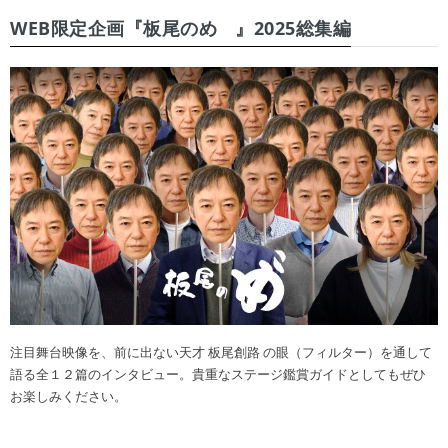
WEB限定企画『板尾のめ゙』2025総集編
注目舞台映像を、前に出ない天才 板尾創路 の眼（フィルター）を通して
語る全１２篇のインタビュー。貴重なステージ鑑賞ガイドとしてもぜひ
お楽しみください。