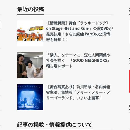
最近の投稿
【情報解禁】舞台『ラッキードッグ1
on Stage -Bet and Run-』公演DVDが
発売決定！さらに続編 Part3の公演情
報も解禁！！
「隣人」をテーマに、歪な人間関係や
社会を描く 『GOOD NEIGHBORS』
稽古場レポート
【舞台写真あり】前川昂哉・谷内伸也
W主演、無情報「メリー・メリー・メ
リーゴーランド」いよいよ開幕！
記事の掲載・情報提供について