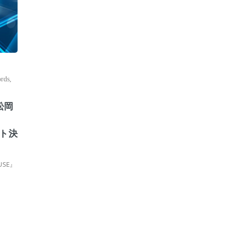
ords
,
松岡
スト決
USE』