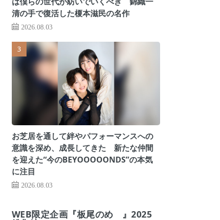
は僕らの世代が紡いでいくべき 錦織一
清の手で復活した榎本滋民の名作
2026.08.03
お芝居を通して絆やパフォーマンスへの
意識を深め、成長してきた 新たな仲間
を迎えた“今のBEYOOOOONDS”の本気
に注目
2026.08.03
WEB限定企画『板尾のめ゙』2025