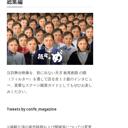
総集編
注目舞台映像を、前に出ない天才 板尾創路 の眼
（フィルター）を通して語る全１２篇のインタビュ
ー。貴重なステージ鑑賞ガイドとしてもぜひお楽し
みください。
Tweets by confe_magazine
※掲載公演の発売時期および開催等については変更