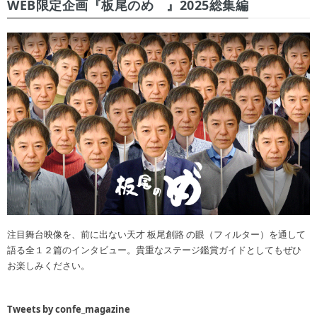
WEB限定企画『板尾のめ゙』2025総集編
注目舞台映像を、前に出ない天才 板尾創路 の眼（フィルター）を通して
語る全１２篇のインタビュー。貴重なステージ鑑賞ガイドとしてもぜひ
お楽しみください。
Tweets by confe_magazine