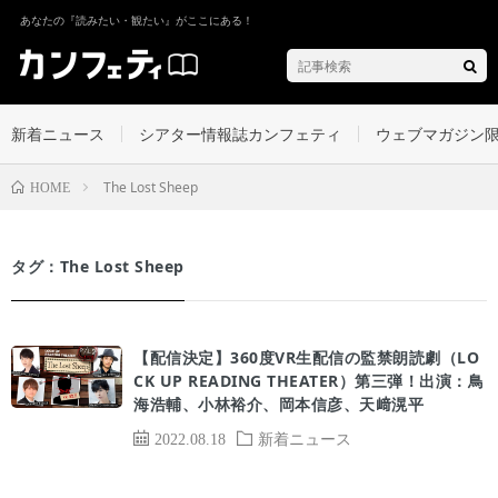
あなたの『読みたい・観たい』がここにある！
新着ニュース
シアター情報誌カンフェティ
ウェブマガジン
The Lost Sheep
HOME
タグ：The Lost Sheep
【配信決定】360度VR生配信の監禁朗読劇（LO
CK UP READING THEATER）第三弾！出演：鳥
海浩輔、小林裕介、岡本信彦、天﨑滉平
2022.08.18
新着ニュース