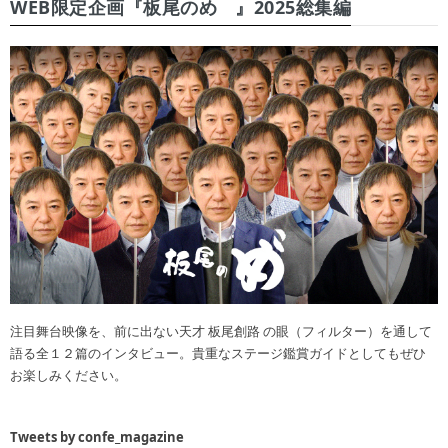
WEB限定企画『板尾のめ゙』2025総集編
注目舞台映像を、前に出ない天才 板尾創路 の眼（フィルター）を通して
語る全１２篇のインタビュー。貴重なステージ鑑賞ガイドとしてもぜひ
お楽しみください。
Tweets by confe_magazine