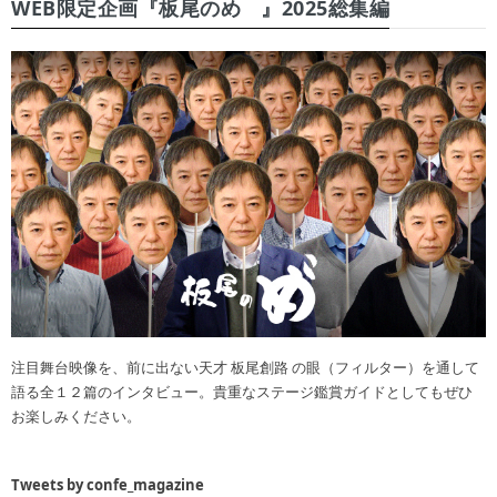
WEB限定企画『板尾のめ゙』2025総集編
注目舞台映像を、前に出ない天才 板尾創路 の眼（フィルター）を通して
語る全１２篇のインタビュー。貴重なステージ鑑賞ガイドとしてもぜひ
お楽しみください。
Tweets by confe_magazine