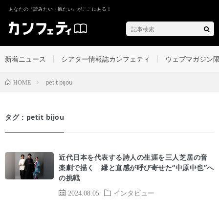
あなたの『読みたい・観たい』がここにある！
新着ニュース
シアター情報誌カンフェティ
ウェブマガジン
petit bijou
HOME
タグ：petit bijou
近代日本を代表する詩人の生涯を三人芝居の音
楽劇で描く 縁と直感が呼び寄せた“中原中也”へ
の挑戦
2024.08.05
インタビュー