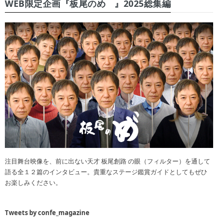
WEB限定企画『板尾のめ゙』2025総集編
注目舞台映像を、前に出ない天才 板尾創路 の眼（フィルター）を通して
語る全１２篇のインタビュー。貴重なステージ鑑賞ガイドとしてもぜひ
お楽しみください。
Tweets by confe_magazine