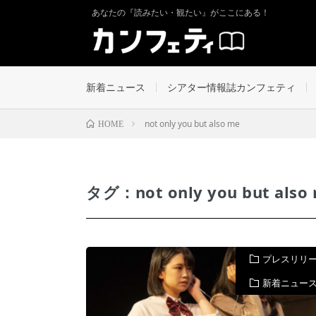
あなたの『読みたい・観たい』がここにある！
新着ニュース
シアター情報誌カンフェティ
not only you but also me
HOME
タグ：not only you but also
プレスリリ
新着ニュー