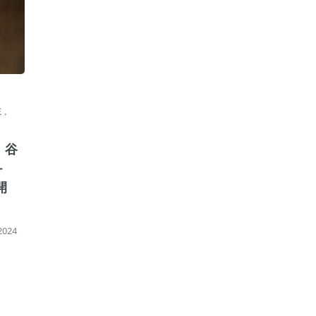
ミ
,
、谷
＋
開
024