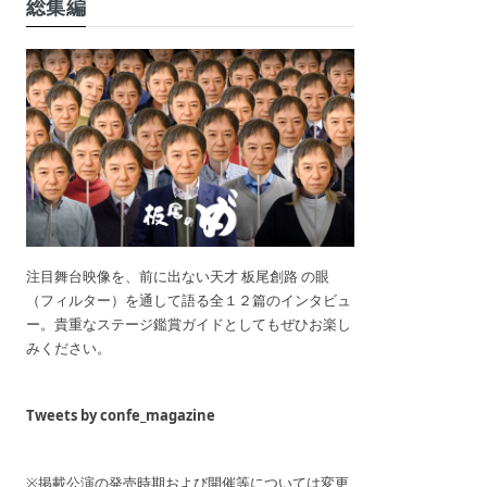
総集編
注目舞台映像を、前に出ない天才 板尾創路 の眼
（フィルター）を通して語る全１２篇のインタビュ
ー。貴重なステージ鑑賞ガイドとしてもぜひお楽し
みください。
Tweets by confe_magazine
※掲載公演の発売時期および開催等については変更