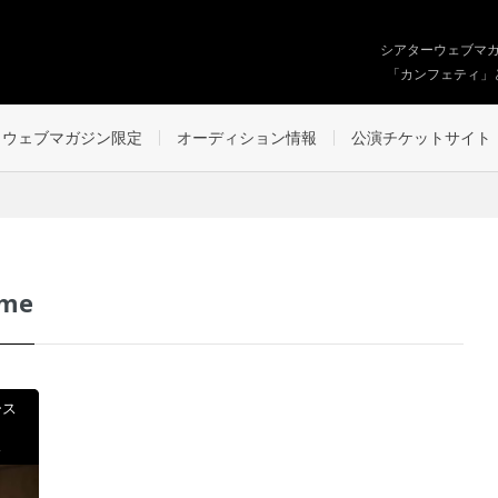
シアターウェブマ
「カンフェティ」
ウェブマガジン限定
オーディション情報
公演チケットサイト
 me
ース
ス