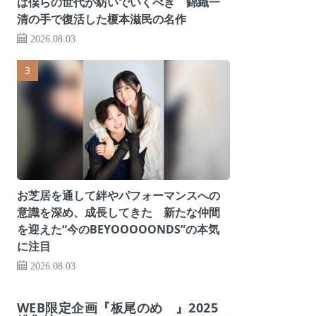
は僕らの世代が紡いでいくべき 錦織一
清の手で復活した榎本滋民の名作
2026.08.03
お芝居を通して絆やパフォーマンスへの
意識を深め、成長してきた 新たな仲間
を迎えた“今のBEYOOOOONDS”の本気
に注目
2026.08.03
WEB限定企画『板尾のめ゙』2025