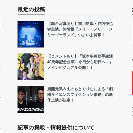
最近の投稿
【舞台写真あり】前川昂哉・谷内伸也
W主演、無情報「メリー・メリー・メ
リーゴーランド」いよいよ開幕！
【コメントあり】『坂本冬美歌手生活
40周年記念公演～今日から明日へ～』
メインビジュアル公開！！
須藤元気＆えのもとぐりむによる「劇
団サイエンスフィクション眼鏡」の新
作上演が決定！
記事の掲載・情報提供について