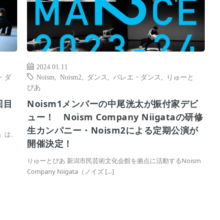
2024.01.11
・ダ
Noism
,
Noism2
,
ダンス
,
バレエ・ダンス
,
りゅーと
ぴあ
回目
Noism1メンバーの中尾洸太が振付家デビ
ュー！ Noism Company Niigataの研修
生カンパニー・Noism2による定期公演が
2」は、
開催決定！
りゅーとぴあ 新潟市民芸術文化会館を拠点に活動するNoism
Company Niigata（ノイズ […]