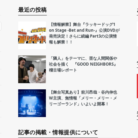
最近の投稿
【情報解禁】舞台『ラッキードッグ1
on Stage -Bet and Run-』公演DVDが
発売決定！さらに続編 Part3の公演情
報も解禁！！
「隣人」をテーマに、歪な人間関係や
社会を描く 『GOOD NEIGHBORS』
稽古場レポート
【舞台写真あり】前川昂哉・谷内伸也
W主演、無情報「メリー・メリー・メ
リーゴーランド」いよいよ開幕！
記事の掲載・情報提供について