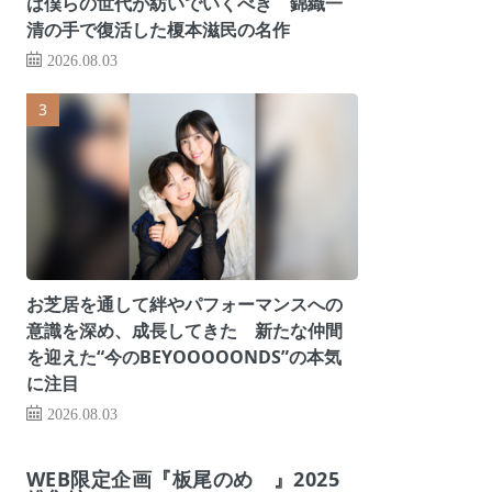
は僕らの世代が紡いでいくべき 錦織一
清の手で復活した榎本滋民の名作
2026.08.03
お芝居を通して絆やパフォーマンスへの
意識を深め、成長してきた 新たな仲間
を迎えた“今のBEYOOOOONDS”の本気
に注目
2026.08.03
WEB限定企画『板尾のめ゙』2025