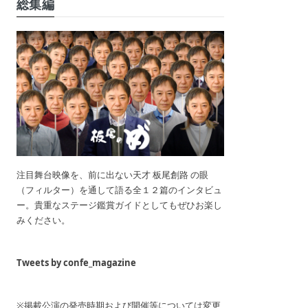
総集編
注目舞台映像を、前に出ない天才 板尾創路 の眼
（フィルター）を通して語る全１２篇のインタビュ
ー。貴重なステージ鑑賞ガイドとしてもぜひお楽し
みください。
Tweets by confe_magazine
※掲載公演の発売時期および開催等については変更