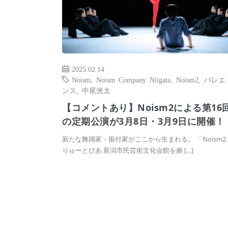
2025.02.14
Noism
,
Noism Company Niigata
,
Noism2
,
バレエ
ンス
,
中尾洸太
【コメントあり】Noism2による第16
の定期公演が3月8日・3月9日に開催！
新たな舞踊家・振付家がここから生まれる。 「Noism
りゅーとぴあ 新潟市民芸術文化会館を拠 […]