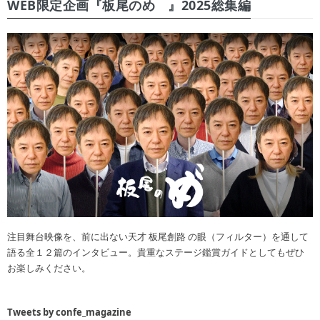
WEB限定企画『板尾のめ゙』2025総集編
注目舞台映像を、前に出ない天才 板尾創路 の眼（フィルター）を通して
語る全１２篇のインタビュー。貴重なステージ鑑賞ガイドとしてもぜひ
お楽しみください。
Tweets by confe_magazine