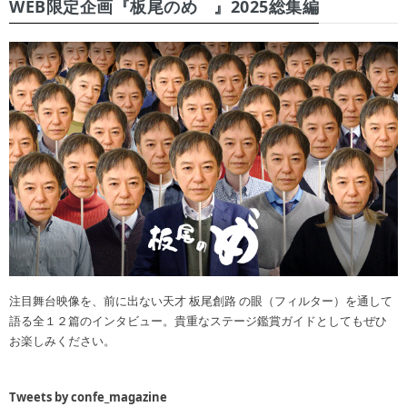
WEB限定企画『板尾のめ゙』2025総集編
注目舞台映像を、前に出ない天才 板尾創路 の眼（フィルター）を通して
語る全１２篇のインタビュー。貴重なステージ鑑賞ガイドとしてもぜひ
お楽しみください。
Tweets by confe_magazine