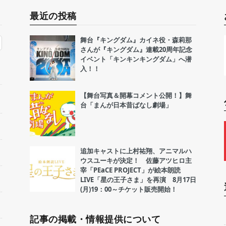
最近の投稿
舞台『キングダム』カイネ役・森莉那
さんが『キングダム』連載20周年記念
イベント「キンキンキングダム」へ潜
入！！
【舞台写真＆開幕コメント公開！】舞
台「まんが日本昔ばなし劇場」
追加キャストに上村祐翔、アニマルハ
ウスユーキが決定！ 佐藤アツヒロ主
宰「PEaCE PROJECT」が絵本朗読
LIVE「星の王子さま」を再演 8月17日
(月)19：00～チケット販売開始！
記事の掲載・情報提供について