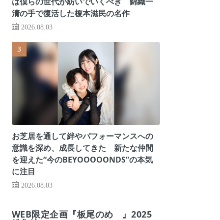
は僕らの世代が紡いでいくべき 錦織一
清の手で復活した榎本滋民の名作
2026.08.03
お芝居を通して絆やパフォーマンスへの
意識を深め、成長してきた 新たな仲間
を迎えた“今のBEYOOOOONDS”の本気
に注目
2026.08.03
WEB限定企画『板尾のめ゙』2025