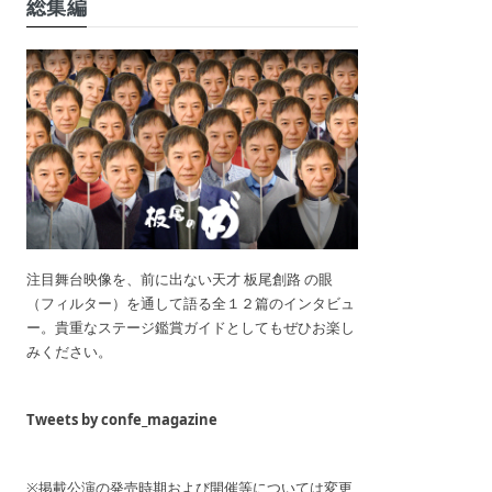
総集編
注目舞台映像を、前に出ない天才 板尾創路 の眼
（フィルター）を通して語る全１２篇のインタビュ
ー。貴重なステージ鑑賞ガイドとしてもぜひお楽し
みください。
Tweets by confe_magazine
※掲載公演の発売時期および開催等については変更