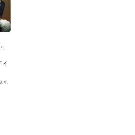
うだ
「イ
き配