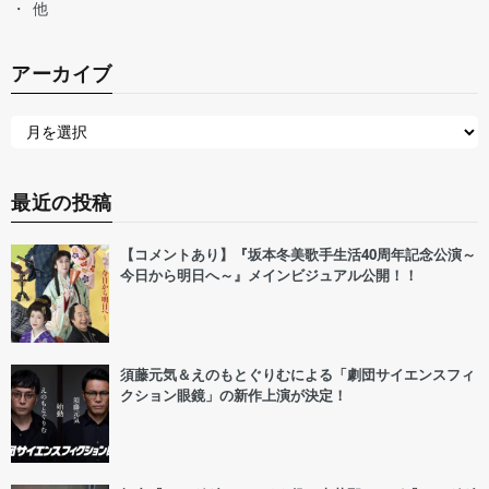
他
アーカイブ
最近の投稿
【コメントあり】『坂本冬美歌手生活40周年記念公演～
今日から明日へ～』メインビジュアル公開！！
須藤元気＆えのもとぐりむによる「劇団サイエンスフィ
クション眼鏡」の新作上演が決定！