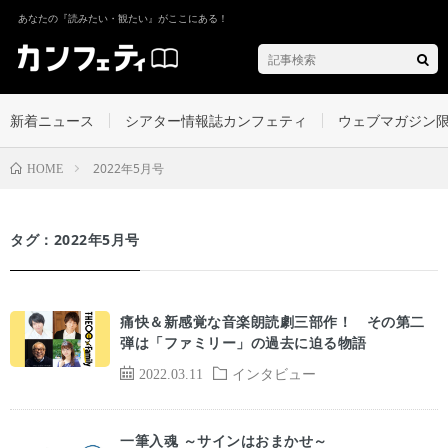
あなたの『読みたい・観たい』がここにある！
新着ニュース
シアター情報誌カンフェティ
ウェブマガジン
2022年5月号
HOME
タグ：2022年5月号
痛快＆新感覚な音楽朗読劇三部作！ その第二
弾は「ファミリー」の過去に迫る物語
2022.03.11
インタビュー
一筆入魂 ～サインはおまかせ～