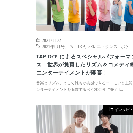
2021.08.02
2021年9月号
,
TAP DO!
,
バレエ・ダンス
,
ポケ
TAP DO! によるスペシャルパフォーマ
ス 世界が賞賛したリズム＆コメディ
エンターテイメントが開幕！
音楽とリズム、そして誰もが共感できるユーモアと上質
ンターテイメントを追求するべく2002年に発足 […]
インタビ