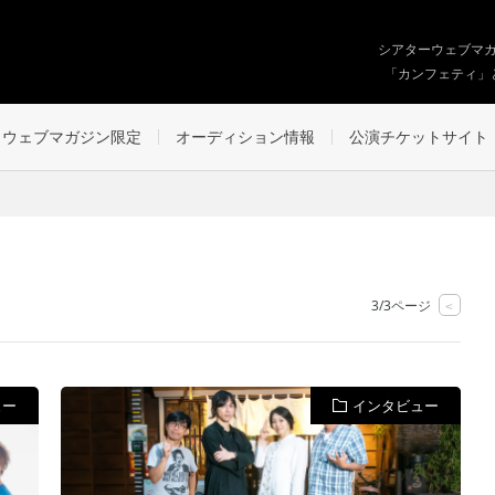
シアターウェブマ
「カンフェティ」
ウェブマガジン限定
オーディション情報
公演チケットサイト
3/3ページ
<
ュー
インタビュー