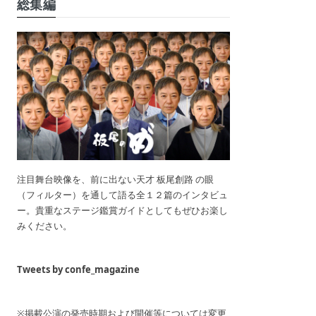
総集編
注目舞台映像を、前に出ない天才 板尾創路 の眼
（フィルター）を通して語る全１２篇のインタビュ
ー。貴重なステージ鑑賞ガイドとしてもぜひお楽し
みください。
Tweets by confe_magazine
※掲載公演の発売時期および開催等については変更