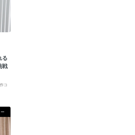
れる
挑戦
作コ
ュー