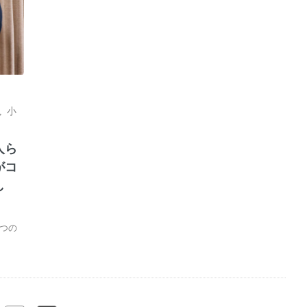
,
小
人ら
がコ
し
つの