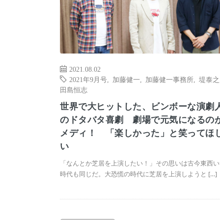
2021.08.02
2021年9月号
,
加藤健一
,
加藤健一事務所
,
堤泰之
田島恒志
世界で大ヒットした、ビンボーな演劇
のドタバタ喜劇 劇場で元気になるの
メディ！ 「楽しかった」と笑ってほ
い
「なんとか芝居を上演したい！」その思いは古今東西い
時代も同じだ。大恐慌の時代に芝居を上演しようと […]