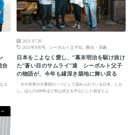
2021.07.20
2021年9月号
,
シーボルト父子伝
,
舞台・演劇
ン
日本をこよなく愛し、“幕末明治を駆け抜け
総合
た“蒼い目のサムライ”達 シーボルト父子
の物語が、今年も縁深き築地に舞い戻る
なエ
今や世界の主要国の一つとして認められている日本。しか
し、ほんの200年ほど前は武士を中心にした前近 […]
ュー