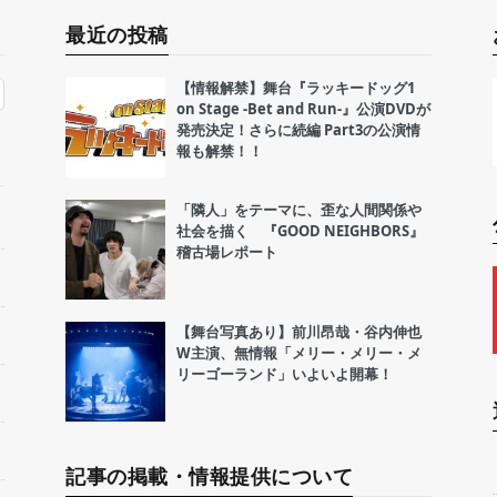
最近の投稿
【情報解禁】舞台『ラッキードッグ1
on Stage -Bet and Run-』公演DVDが
発売決定！さらに続編 Part3の公演情
報も解禁！！
「隣人」をテーマに、歪な人間関係や
社会を描く 『GOOD NEIGHBORS』
稽古場レポート
【舞台写真あり】前川昂哉・谷内伸也
W主演、無情報「メリー・メリー・メ
リーゴーランド」いよいよ開幕！
記事の掲載・情報提供について