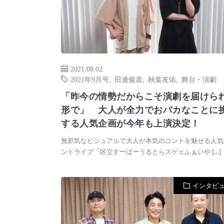
2021.08.02
2021年9月号
,
田邊俊喜
,
秋葉友佑
,
舞台・演劇
「昨今の情勢だからこそ演劇を届けら
形で」 大人が全力でおバカなことに
する人気企画が今年も上演決定！
無邪気なビジュアルで大人が本気のコントを魅せる人気
ントライブ『区立すーぱーうるとらスゲェふぁいや […]
インタビ