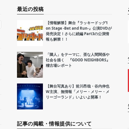
最近の投稿
【情報解禁】舞台『ラッキードッグ1
on Stage -Bet and Run-』公演DVDが
発売決定！さらに続編 Part3の公演情
報も解禁！！
「隣人」をテーマに、歪な人間関係や
社会を描く 『GOOD NEIGHBORS』
稽古場レポート
【舞台写真あり】前川昂哉・谷内伸也
W主演、無情報「メリー・メリー・メ
リーゴーランド」いよいよ開幕！
記事の掲載・情報提供について