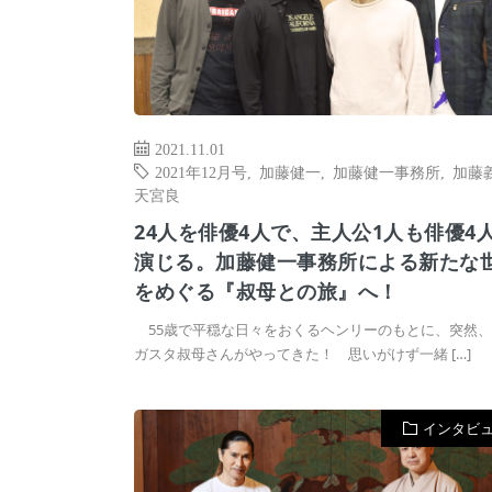
2021.11.01
2021年12月号
,
加藤健一
,
加藤健一事務所
,
加藤
天宮良
24人を俳優4人で、主人公1人も俳優4
演じる。加藤健一事務所による新たな
をめぐる『叔母との旅』へ！
55歳で平穏な日々をおくるヘンリーのもとに、突然、
ガスタ叔母さんがやってきた！ 思いがけず一緒 […]
インタビ