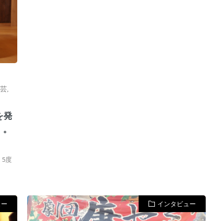
芸
,
を発
 。
5度
ュー
インタビュー