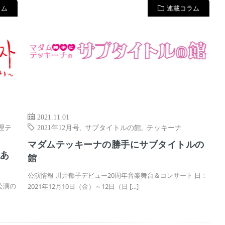
ラム
連載コラム
2021.11.01
理テ
2021年12月号
,
サブタイトルの館
,
テッキーナ
マダムテッキーナの勝手にサブタイトルの
宵あ
館
公演情報 川井郁子デビュー20周年音楽舞台＆コンサート 日：
ス公演の
2021年12月10日（金）～12日（日 […]