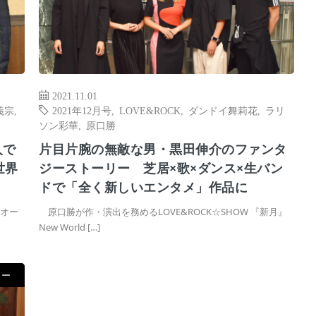
2021.11.01
義宗
,
2021年12月号
,
LOVE&ROCK
,
ダンドイ舞莉花
,
ラリ
ソン彩華
,
原口勝
人で
片目片腕の無敵な男・黒田伸介のファンタ
世界
ジーストーリー 芝居×歌×ダンス×生バン
ドで「全く新しいエンタメ」作品に
オー
原口勝が作・演出を務めるLOVE&ROCK☆SHOW 『新月』
New World […]
ュー