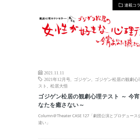
連載コ
2021.11.11
2021年12月号
,
ゴジゲン
,
ゴジゲン松居の観劇心
スト
,
松居大悟
ゴジゲン松居の観劇心理テスト ～ 今
なたを癒さない～
Column＠Theater CASE 127「劇団公演とプロデュー
違い」