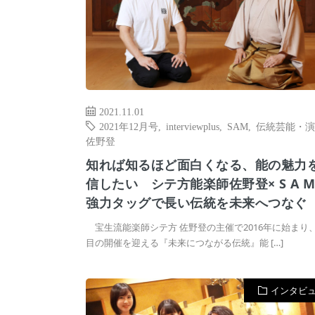
2021.11.01
2021年12月号
,
interviewplus
,
SAM
,
伝統芸能・演
佐野登
知れば知るほど面白くなる、能の魅力
信したい シテ方能楽師佐野登× S A M
強力タッグで長い伝統を未来へつなぐ
宝生流能楽師シテ方 佐野登の主催で2016年に始まり、
目の開催を迎える『未来につながる伝統』能 […]
インタビ