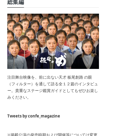
総集編
注目舞台映像を、前に出ない天才 板尾創路 の眼
（フィルター）を通して語る全１２篇のインタビュ
ー。貴重なステージ鑑賞ガイドとしてもぜひお楽し
みください。
Tweets by confe_magazine
※掲載公演の発売時期および開催等については変更