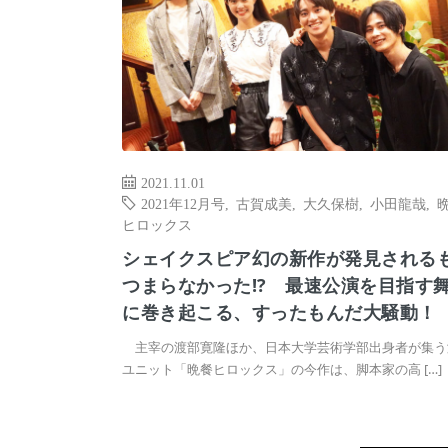
2021.11.01
2021年12月号
,
古賀成美
,
大久保樹
,
小田龍哉
,
ヒロックス
シェイクスピア幻の新作が発見される
つまらなかった!? 最速公演を目指す
に巻き起こる、すったもんだ大騒動！
主宰の渡部寛隆ほか、日本大学芸術学部出身者が集う
ユニット「晩餐ヒロックス」の今作は、脚本家の高 […]