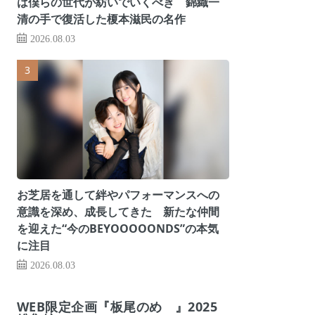
は僕らの世代が紡いでいくべき 錦織一
清の手で復活した榎本滋民の名作
2026.08.03
お芝居を通して絆やパフォーマンスへの
意識を深め、成長してきた 新たな仲間
を迎えた“今のBEYOOOOONDS”の本気
に注目
2026.08.03
WEB限定企画『板尾のめ゙』2025