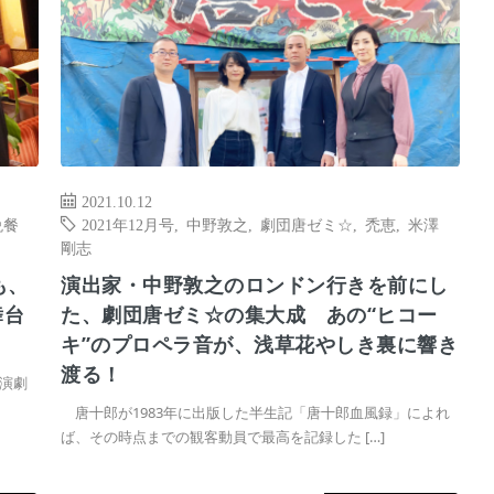
2021.10.12
晩餐
2021年12月号
,
中野敦之
,
劇団唐ゼミ☆
,
禿恵
,
米澤
剛志
も、
演出家・中野敦之のロンドン行きを前にし
舞台
た、劇団唐ゼミ☆の集大成 あの“ヒコー
キ”のプロペラ音が、浅草花やしき裏に響き
渡る！
演劇
唐十郎が1983年に出版した半生記「唐十郎血風録」によれ
ば、その時点までの観客動員で最高を記録した […]