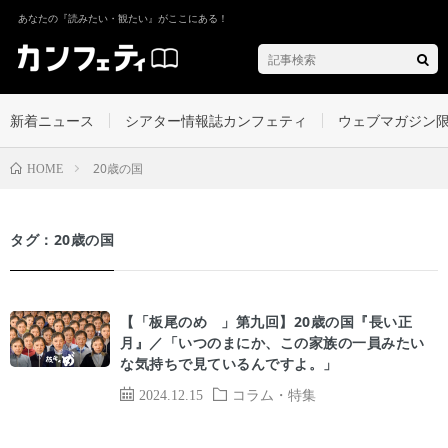
あなたの『読みたい・観たい』がここにある！
新着ニュース
シアター情報誌カンフェティ
ウェブマガジン
20歳の国
HOME
タグ：20歳の国
【「板尾のめ゙」第九回】20歳の国『長い正
月』／「いつのまにか、この家族の一員みたい
な気持ちで見ているんですよ。」
2024.12.15
コラム・特集