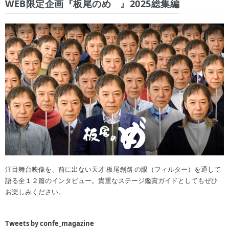
WEB限定企画『板尾のめ゙』2025総集編
注目舞台映像を、前に出ない天才 板尾創路 の眼（フィルター）を通して
語る全１２篇のインタビュー。貴重なステージ鑑賞ガイドとしてもぜひ
お楽しみください。
Tweets by confe_magazine