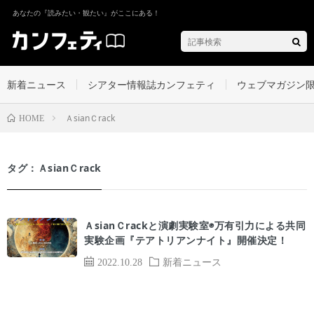
あなたの『読みたい・観たい』がここにある！
新着ニュース
シアター情報誌カンフェティ
ウェブマガジン
ＡsianＣrack
HOME
タグ：ＡsianＣrack
ＡsianＣrackと演劇実験室◉万有引力による共同
実験企画『テアトリアンナイト』開催決定！
2022.10.28
新着ニュース