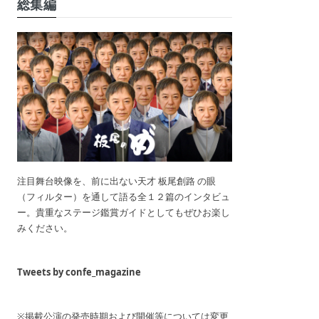
総集編
注目舞台映像を、前に出ない天才 板尾創路 の眼
（フィルター）を通して語る全１２篇のインタビュ
ー。貴重なステージ鑑賞ガイドとしてもぜひお楽し
みください。
Tweets by confe_magazine
※掲載公演の発売時期および開催等については変更