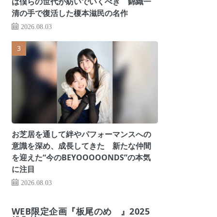
は僕らの世代が紡いでいくべき 錦織一
清の手で復活した榎本滋民の名作
2026.08.03
お芝居を通して絆やパフォーマンスへの
意識を深め、成長してきた 新たな仲間
を迎えた“今のBEYOOOOONDS”の本気
に注目
2026.08.03
WEB限定企画『板尾のめ゙』2025