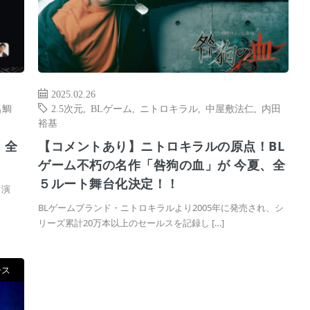
2025.02.26
名鯛
2.5次元
,
BLゲーム
,
ニトロキラル
,
中屋敷法仁
,
内田
裕基
』全
【コメントあり】ニトロキラルの原点！BL
ゲーム不朽の名作「咎狗の血」が 今夏、全
５ルート舞台化決定！！
・演
BLゲームブランド・ニトロキラルより2005年に発売され、シ
リーズ累計20万本以上のセールスを記録し […]
ース