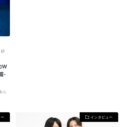
,
砂
力W
篇-
あら
ュー
インタビュー