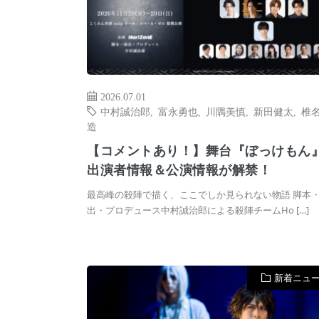
2026.07.01
中村誠治郎
,
富永勇也
,
川隅美慎
,
新田健太
,
椎
造
【コメントあり！】舞台『ぼっけもん
出演者情報＆公演情報が解禁！
最高峰の殺陣で描く、ここでしか見られない物語 脚本
出・プロデュース中村誠治郎による殺陣チームHo […]
新着ニュ