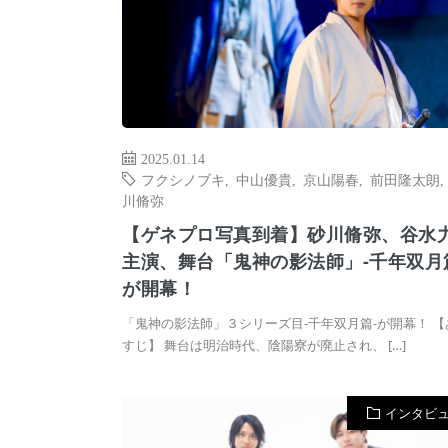
2025.01.14
フクシノブキ
,
中山優貴
,
京山陽春
,
前田隆太朗
川脩弥
【ゲネプロ写真到着】砂川脩弥、谷水
主演、舞台「鬼神の影法師」-千年双月
が開幕！
「鬼神の影法師」３シリーズ目-千年双月篇-が開幕！ 【
すじ】 舞台は明治時代、陰陽寮が廃止され、 […]
インタビ