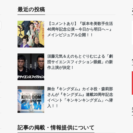
最近の投稿
【コメントあり】『坂本冬美歌手生活
40周年記念公演～今日から明日へ～』
メインビジュアル公開！！
須藤元気＆えのもとぐりむによる「劇
団サイエンスフィクション眼鏡」の新
作上演が決定！
舞台『キングダム』カイネ役・森莉那
さんが『キングダム』連載20周年記念
イベント「キンキンキングダム」へ潜
入！！
記事の掲載・情報提供について