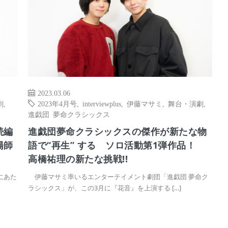
2023.03.06
劇
,
2023年4月号
,
interviewplus
,
伊藤マサミ
,
舞台・演劇
,
進戯団 夢命クラシックス
続編
進戯団夢命クラシックスの傑作が新たな物
陽師
語で“再生” する ソロ活動第1弾作品！
高橋祐理の新たな挑戦!!
にあた
伊藤マサミ率いるエンターテイメント劇団「進戯団 夢命ク
ラシックス」が、この3月に『花音』を上演する […]