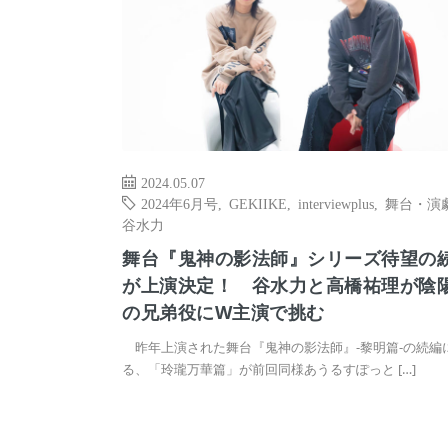
2024.05.07
2024年6月号
,
GEKIIKE
,
interviewplus
,
舞台・演
谷水力
舞台『鬼神の影法師』シリーズ待望の
が上演決定！ 谷水力と高橋祐理が陰
の兄弟役にW主演で挑む
昨年上演された舞台『鬼神の影法師』-黎明篇-の続編
る、「玲瓏万華篇」が前回同様あうるすぽっと […]