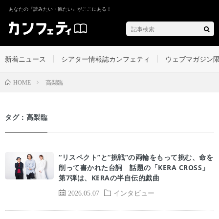
あなたの『読みたい・観たい』がここにある！
新着ニュース
シアター情報誌カンフェティ
ウェブマガジン
高梨臨
HOME
タグ：高梨臨
“リスペクト”と“挑戦”の両輪をもって挑む、命を
削って書かれた台詞 話題の「KERA CROSS」
第7弾は、KERAの半自伝的戯曲
2026.05.07
インタビュー