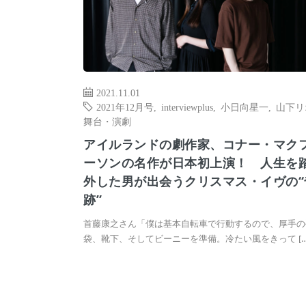
2021.11.01
2021年12月号
,
interviewplus
,
小日向星一
,
山下リ
舞台・演劇
アイルランドの劇作家、コナー・マク
ーソンの名作が日本初上演！ 人生を
外した男が出会うクリスマス・イヴの“
跡”
首藤康之さん「僕は基本自転車で行動するので、厚手の
袋、靴下、そしてビーニーを準備。冷たい風をきって […