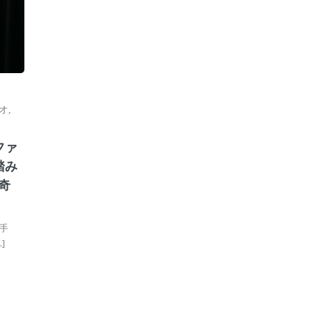
オ
,
ファ
踏み
奇
手
]