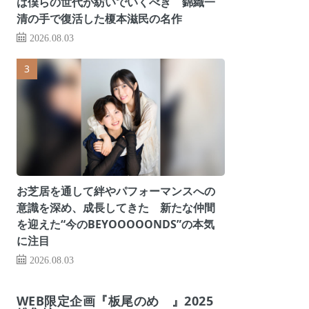
は僕らの世代が紡いでいくべき 錦織一
清の手で復活した榎本滋民の名作
2026.08.03
お芝居を通して絆やパフォーマンスへの
意識を深め、成長してきた 新たな仲間
を迎えた“今のBEYOOOOONDS”の本気
に注目
2026.08.03
WEB限定企画『板尾のめ゙』2025