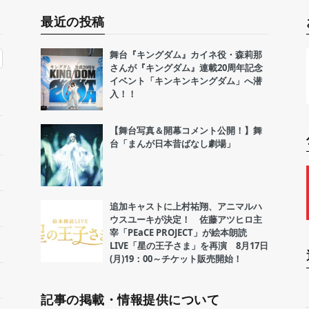
最近の投稿
舞台『キングダム』カイネ役・森莉那
さんが『キングダム』連載20周年記念
イベント「キンキンキングダム」へ潜
入！！
【舞台写真＆開幕コメント公開！】舞
台「まんが日本昔ばなし劇場」
追加キャストに上村祐翔、アニマルハ
ウスユーキが決定！ 佐藤アツヒロ主
宰「PEaCE PROJECT」が絵本朗読
LIVE「星の王子さま」を再演 8月17日
(月)19：00～チケット販売開始！
記事の掲載・情報提供について