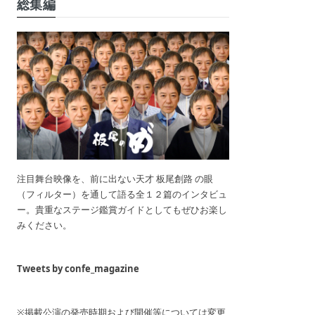
総集編
注目舞台映像を、前に出ない天才 板尾創路 の眼
（フィルター）を通して語る全１２篇のインタビュ
ー。貴重なステージ鑑賞ガイドとしてもぜひお楽し
みください。
Tweets by confe_magazine
※掲載公演の発売時期および開催等については変更