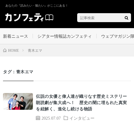
あなたの『読みたい・観たい』がここにある！
新着ニュース
シアター情報誌カンフェティ
ウェブマガジン
青木エマ
HOME
タグ：青木エマ
伝説の女優と偉人達が織りなす歴史ミステリー
朗読劇が集大成へ！ 歴史の闇に埋もれた真実
を紐解く、進化し続ける物語
2025.07.07
インタビュー