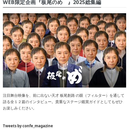
WEB限定企画『板尾のめ゙』2025総集編
注目舞台映像を、前に出ない天才 板尾創路 の眼（フィルター）を通して
語る全１２篇のインタビュー。貴重なステージ鑑賞ガイドとしてもぜひ
お楽しみください。
Tweets by confe_magazine