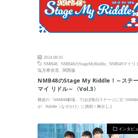
2024.08.01
NMB48
,
NMB48のStageMyRiddle
,
NMB48マイリ
塩月希依音
,
関西版
NMB48のStage My Riddle！～ステ
マイ リドル～〈Vol.3〉
難波の「NMB48劇場」でほぼ毎日ステージに立つNMB4
が、Riddle（なぞかけ）に挑戦！舞台 […]
インタビ