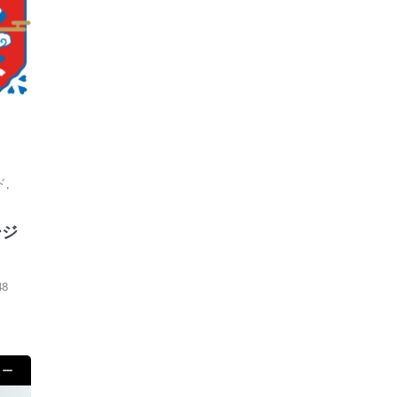
ド
,
ージ
8
ュー