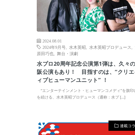
2024.08.01
2024年9月号
,
水木英昭
,
水木英昭プロデュース
,
原田巧也
,
舞台・演劇
水プロ20周年記念公演第1弾は、久々
阪公演もあり！ 目指すのは、“クリエ
ィブヒューマンユニット” ！
“エンターテインメント・ヒューマンコメディ”を旗印
を続ける、水木英昭プロデュース（通称：水プ […]
連載コ