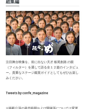
総集編
注目舞台映像を、前に出ない天才 板尾創路 の眼
（フィルター）を通して語る全１２篇のインタビュ
ー。貴重なステージ鑑賞ガイドとしてもぜひお楽し
みください。
Tweets by confe_magazine
※掲載公演の発売時期および開催等については変更