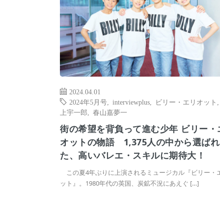
2024.04.01
2024年5月号
,
interviewplus
,
ビリー・エリオット
上宇一郎
,
春山嘉夢一
街の希望を背負って進む少年 ビリー・
オットの物語 1,375人の中から選ばれ
た、高いバレエ・スキルに期待大！
この夏4年ぶりに上演されるミュージカル『ビリー・
ット』。1980年代の英国、炭鉱不況にあえぐ […]