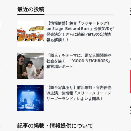
最近の投稿
【情報解禁】舞台『ラッキードッグ1
on Stage -Bet and Run-』公演DVDが
発売決定！さらに続編 Part3の公演情
報も解禁！！
「隣人」をテーマに、歪な人間関係や
社会を描く 『GOOD NEIGHBORS』
稽古場レポート
【舞台写真あり】前川昂哉・谷内伸也
W主演、無情報「メリー・メリー・メ
リーゴーランド」いよいよ開幕！
記事の掲載・情報提供について