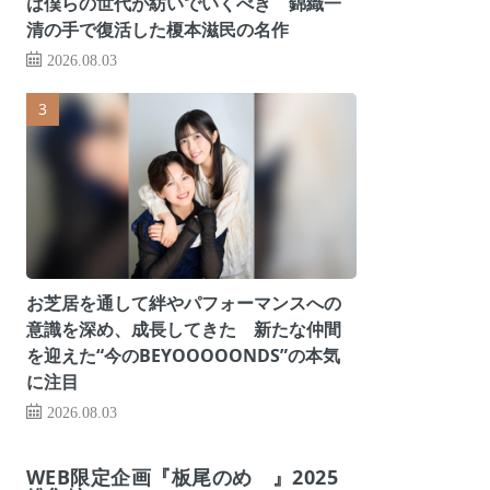
は僕らの世代が紡いでいくべき 錦織一
清の手で復活した榎本滋民の名作
2026.08.03
お芝居を通して絆やパフォーマンスへの
意識を深め、成長してきた 新たな仲間
を迎えた“今のBEYOOOOONDS”の本気
に注目
2026.08.03
WEB限定企画『板尾のめ゙』2025