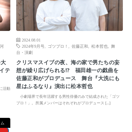
2024.08.01
河
2024年9月号
,
ゴツプロ！
,
佐藤正和
,
松本哲也
,
舞
台・演劇
の大
クリスマスイブの夜、海の家で男たちの妄
イテ
想が繰り広げられる⁉ 福田雄一の戯曲を
佐藤正和がプロデュース 舞台『大洗にも
星はふるなり』演出に松本哲也
に活動
小劇場界で長年活躍する男性俳優のみで結成された「ゴツ
プロ！」。所属メンバーはそれぞれがプロデュース […]
ラム