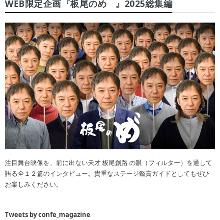
WEB限定企画『板尾のめ゙』2025総集編
注目舞台映像を、前に出ない天才 板尾創路 の眼（フィルター）を通して
語る全１２篇のインタビュー。貴重なステージ鑑賞ガイドとしてもぜひ
お楽しみください。
Tweets by confe_magazine