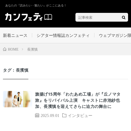
あなたの『読みたい・観たい』がここにある！
新着ニュース
シアター情報誌カンフェティ
ウェブマガジン
長濱慎
HOME
タグ：長濱慎
旗揚げ15周年「わたあめ工場」が『丘ノマタ
旅』をリバイバル上演 キャストに赤池紗也
加、長濱慎を迎えてさらに迫力の舞台に
2025.09.01
インタビュー