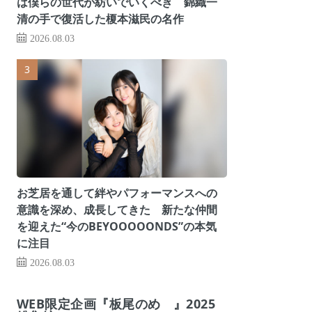
は僕らの世代が紡いでいくべき 錦織一
清の手で復活した榎本滋民の名作
2026.08.03
お芝居を通して絆やパフォーマンスへの
意識を深め、成長してきた 新たな仲間
を迎えた“今のBEYOOOOONDS”の本気
に注目
2026.08.03
WEB限定企画『板尾のめ゙』2025