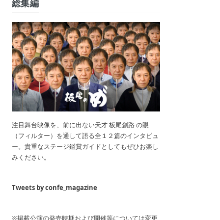
総集編
注目舞台映像を、前に出ない天才 板尾創路 の眼
（フィルター）を通して語る全１２篇のインタビュ
ー。貴重なステージ鑑賞ガイドとしてもぜひお楽し
みください。
Tweets by confe_magazine
※掲載公演の発売時期および開催等については変更