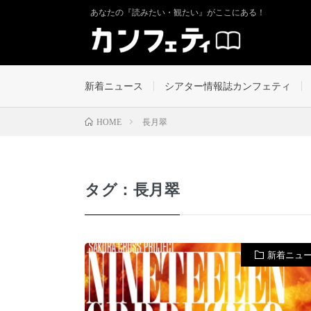
あなたの『読みたい・観たい』がここにある！
新着ニュース
シアター情報誌カンフェティ
長月翠
HOME
タグ：長月翠
新着ニュ