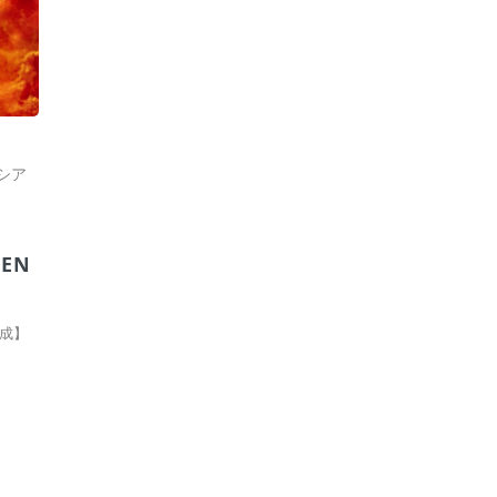
シア
EEN
成】