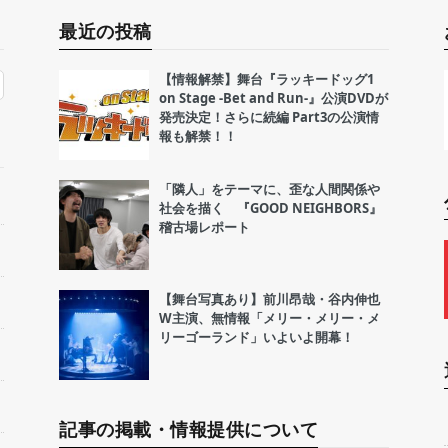
最近の投稿
【情報解禁】舞台『ラッキードッグ1
on Stage -Bet and Run-』公演DVDが
発売決定！さらに続編 Part3の公演情
報も解禁！！
「隣人」をテーマに、歪な人間関係や
社会を描く 『GOOD NEIGHBORS』
稽古場レポート
【舞台写真あり】前川昂哉・谷内伸也
W主演、無情報「メリー・メリー・メ
リーゴーランド」いよいよ開幕！
記事の掲載・情報提供について