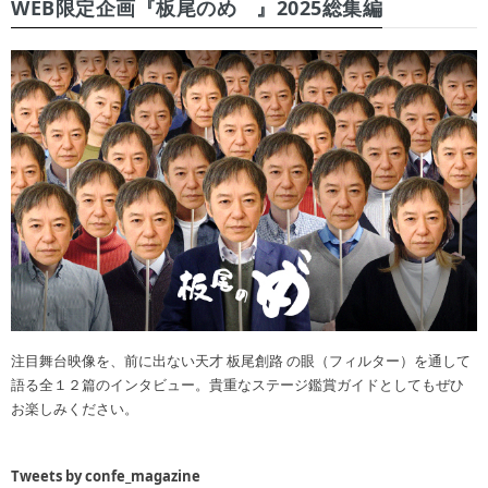
WEB限定企画『板尾のめ゙』2025総集編
注目舞台映像を、前に出ない天才 板尾創路 の眼（フィルター）を通して
語る全１２篇のインタビュー。貴重なステージ鑑賞ガイドとしてもぜひ
お楽しみください。
Tweets by confe_magazine