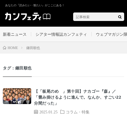
あなたの『読みたい・観たい』がここにある！
新着ニュース
シアター情報誌カンフェティ
ウェブマガジン
鎌田順也
HOME
タグ：鎌田順也
【「板尾のめ゙」第十回】ナカゴー『森』／
「畳み掛けるように進んで。なんか、すごい22
分間だった」
2025.01.25
コラム・特集