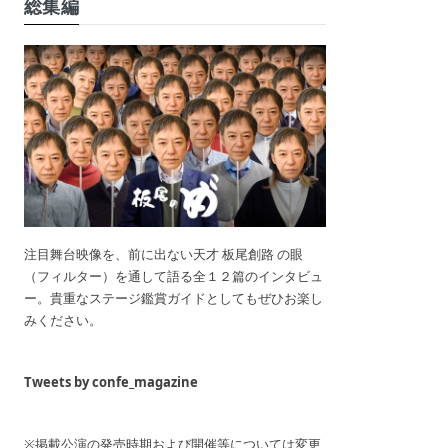
総集編
注目舞台映像を、前に出ない天才 板尾創路 の眼
（フィルター）を通して語る全１２篇のインタビュ
ー。貴重なステージ鑑賞ガイドとしてもぜひお楽し
みください。
Tweets by confe_magazine
※掲載公演の発売時期および開催等については変更