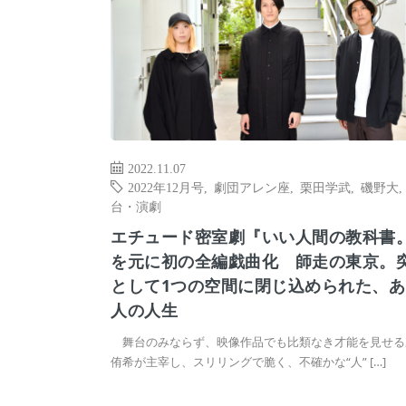
2022.11.07
2022年12月号
,
劇団アレン座
,
栗田学武
,
磯野大
台・演劇
エチュード密室劇『いい人間の教科書
を元に初の全編戯曲化 師走の東京。
として1つの空間に閉じ込められた、あ
人の人生
舞台のみならず、映像作品でも比類なき才能を見せる
侑希が主宰し、スリリングで脆く、不確かな“人” […]