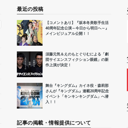
最近の投稿
【コメントあり】『坂本冬美歌手生活
40周年記念公演～今日から明日へ～』
メインビジュアル公開！！
須藤元気＆えのもとぐりむによる「劇
団サイエンスフィクション眼鏡」の新
作上演が決定！
舞台『キングダム』カイネ役・森莉那
さんが『キングダム』連載20周年記念
イベント「キンキンキングダム」へ潜
入！！
記事の掲載・情報提供について