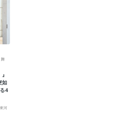
,
舞
。』
突如
る4
來河