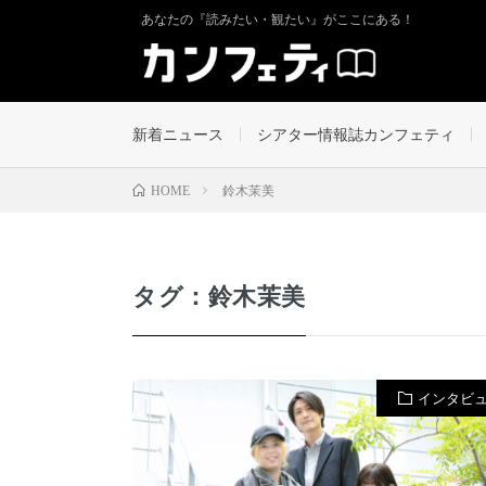
あなたの『読みたい・観たい』がここにある！
新着ニュース
シアター情報誌カンフェティ
鈴木茉美
HOME
タグ：鈴木茉美
インタビ