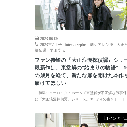
2023.06.05
2023年7月号
,
interviewplus
,
劇団アレン座
,
⼤正
探偵譚
,
栗田学武
ファン待望の『大正浪漫探偵譚』シリ
最新作は、東堂解の“始まりの物語” 1
の歳月を経て、新たな扉を開けた本作
届けてほしい
和製シャーロック・ホームズ東堂解が不可解な難事件
む『大正浪漫探偵譚』シリーズ。4年ぶりの書き下 […]
インタビ