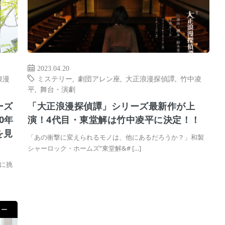
2023.04.20
浪漫
ミステリー
,
劇団アレン座
,
⼤正浪漫探偵譚
,
竹中凌
平
,
舞台・演劇
ーズ
「⼤正浪漫探偵譚」シリーズ最新作が上
0年
演！4代⽬・東堂解は⽵中凌平に決定！！
を見
「あの衝撃に変えられるモノは、他にあるだろうか？」和製
シャーロック・ホームズ”東堂解&# […]
に挑
ュー