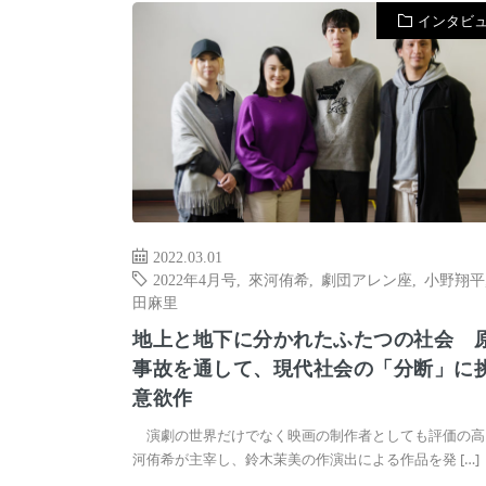
インタビ
2022.03.01
2022年4月号
,
來河侑希
,
劇団アレン座
,
小野翔平
田麻里
地上と地下に分かれたふたつの社会 
事故を通して、現代社会の「分断」に
意欲作
演劇の世界だけでなく映画の制作者としても評価の高
河侑希が主宰し、鈴木茉美の作演出による作品を発 […]