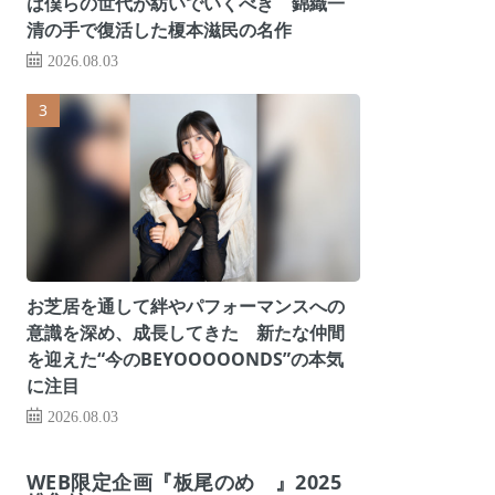
は僕らの世代が紡いでいくべき 錦織一
清の手で復活した榎本滋民の名作
2026.08.03
お芝居を通して絆やパフォーマンスへの
意識を深め、成長してきた 新たな仲間
を迎えた“今のBEYOOOOONDS”の本気
に注目
2026.08.03
WEB限定企画『板尾のめ゙』2025