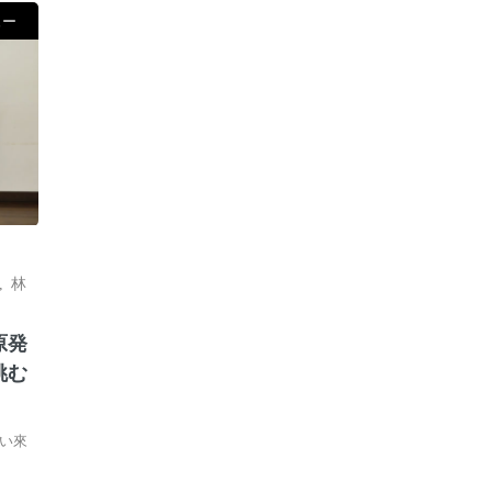
ュー
,
林
原発
挑む
い來