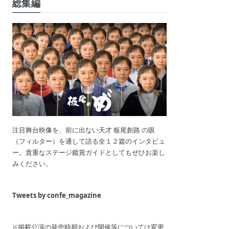
総集編
注目舞台映像を、前に出ない天才 板尾創路 の眼
（フィルター）を通して語る全１２篇のインタビュ
ー。貴重なステージ鑑賞ガイドとしてもぜひお楽し
みください。
Tweets by confe_magazine
※掲載公演の発売時期および開催等については変更