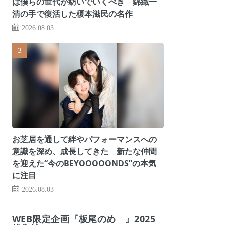
は僕らの世代が紡いでいくべき 錦織一
清の手で復活した榎本滋民の名作
2026.08.03
お芝居を通して絆やパフォーマンスへの
意識を深め、成長してきた 新たな仲間
を迎えた“今のBEYOOOOONDS”の本気
に注目
2026.08.03
WEB限定企画『板尾のめ゙』2025