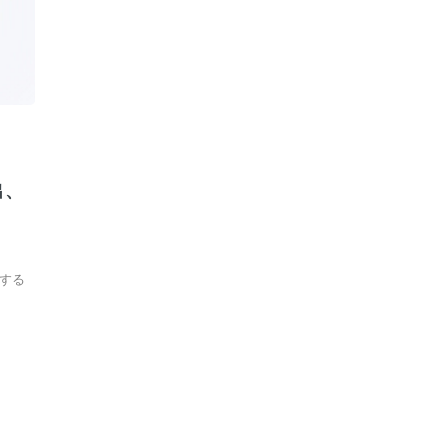
出、
する