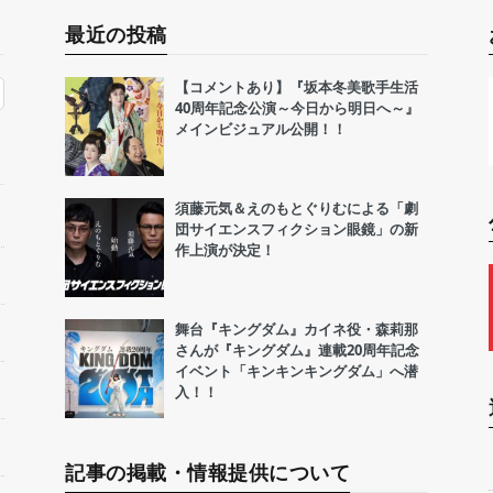
最近の投稿
【コメントあり】『坂本冬美歌手生活
40周年記念公演～今日から明日へ～』
メインビジュアル公開！！
須藤元気＆えのもとぐりむによる「劇
団サイエンスフィクション眼鏡」の新
作上演が決定！
舞台『キングダム』カイネ役・森莉那
さんが『キングダム』連載20周年記念
イベント「キンキンキングダム」へ潜
入！！
記事の掲載・情報提供について